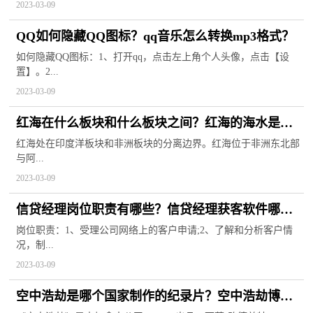
2023-03-09
QQ如何隐藏QQ图标？qq音乐怎么转换mp3格式？
如何隐藏QQ图标：1、打开qq，点击左上角个人头像，点击【设
置】。2...
2023-03-09
红海在什么板块和什么板块之间？红海的海水是什
么颜色的？
红海处在印度洋板块和非洲板块的分离边界。红海位于非洲东北部
与阿...
2023-03-09
信贷经理岗位职责有哪些？信贷经理获客软件哪个
好用？
岗位职责：1、受理公司网络上的客户申请;2、了解和分析客户情
况，制...
2023-03-09
空中浩劫是哪个国家制作的纪录片？空中浩劫博南