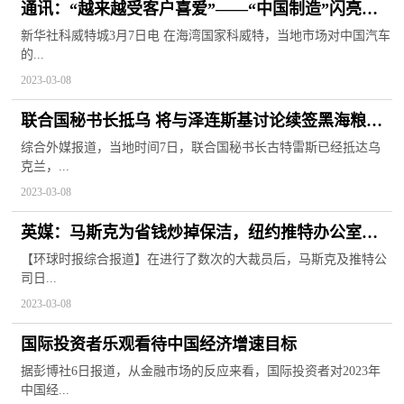
通讯：“越来越受客户喜爱”——“中国制造”闪亮科
威特中国汽车专场嘉年华|世界实时
新华社科威特城3月7日电 在海湾国家科威特，当地市场对中国汽车
的...
2023-03-08
联合国秘书长抵乌 将与泽连斯基讨论续签黑海粮食
协议 天天实时
综合外媒报道，当地时间7日，联合国秘书长古特雷斯已经抵达乌
克兰，...
2023-03-08
英媒：马斯克为省钱炒掉保洁，纽约推特办公室恶
臭
【环球时报综合报道】在进行了数次的大裁员后，马斯克及推特公
司日...
2023-03-08
国际投资者乐观看待中国经济增速目标
据彭博社6日报道，从金融市场的反应来看，国际投资者对2023年
中国经...