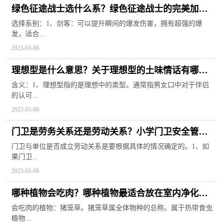
绿色征途战士选什么系？绿色征途战士的完美加点
法
选择系别：1、剑客：可以提升瞬间的爆发伤害，拥有超强的爆
发，适合...
2023-03-08
理想型是什么意思？关于理想型的土味情话有哪
些？
含义：1、理想型指的是理想中的类型。通常指男女口中对于伴侣
的认可...
2023-03-08
门卫是劳务关系还是劳动关系？小学门卫安全管理
制度
门卫与单位是否成立劳动关系是要根据具体的情况确定的。1、如
果门卫...
2023-03-08
哪种植物会吃肉？哪种植物最适合放在室内净化空
气？
会吃肉的植物：猪笼草。猪笼草属全体物种的总称。属于热带食虫
植物...