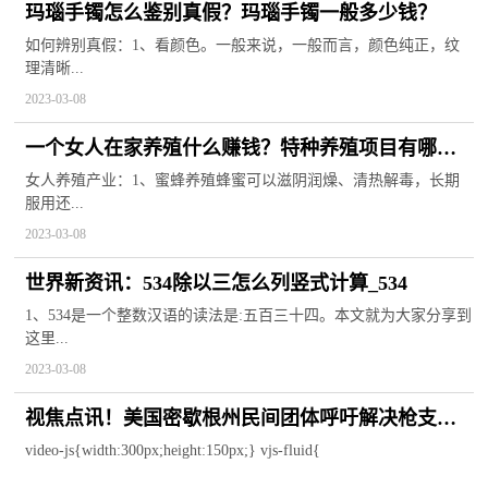
玛瑙手镯怎么鉴别真假？玛瑙手镯一般多少钱？
如何辨别真假：1、看颜色。一般来说，一般而言，颜色纯正，纹
理清晰...
2023-03-08
一个女人在家养殖什么赚钱？特种养殖项目有哪
些？
女人养殖产业：1、蜜蜂养殖蜂蜜可以滋阴润燥、清热解毒，长期
服用还...
2023-03-08
世界新资讯：534除以三怎么列竖式计算_534
1、534是一个整数汉语的读法是:五百三十四。本文就为大家分享到
这里...
2023-03-08
视焦点讯！美国密歇根州民间团体呼吁解决枪支暴
力问题：我们厌倦了不断埋葬儿童
video-js{width:300px;height:150px;} vjs-fluid{