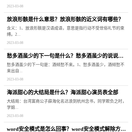
2023-03-08
放浪形骸是什么意思？放浪形骸的近义词有哪些？
含义：1、放浪形骸是汉语成语，意思是指行动不受世俗礼节的束
缚。2...
2023-03-08
愁多酒虽少的下一句是什么？愁多酒虽少的说说句
子怎么写？
愁多酒虽少的下一句是：酒倾愁不来。1、愁多酒虽少，酒倾愁不
来出自...
2023-03-08
海派甜心的大结局是什么？海派甜心演员表全部
大结局：台湾富商公子薛海化名达浪到杭州念书，同学欺负之时，
学姐...
2023-03-08
word安全模式是怎么回事？word安全模式解除方法