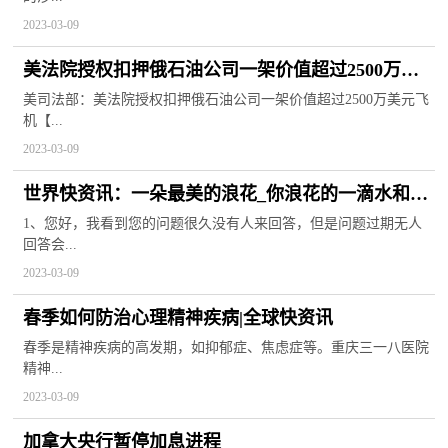
2023-03-09
美法院授权扣押俄石油公司一架价值超过2500万美
元飞机
美司法部：美法院授权扣押俄石油公司一架价值超过2500万美元飞
机【...
2023-03-09
世界快资讯：一朵最美的浪花_你浪花的一滴水和最
耀眼的花
1、您好，我看到您的问题很久没有人来回答，但是问题过期无人
回答会...
2023-03-09
春季如何防治心理精神疾病|全球快资讯
春季是精神疾病的高发期，如抑郁症、焦虑症等。重庆三一八医院
精神...
2023-03-09
加拿大央行暂停加息进程