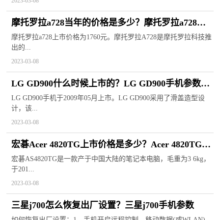
2023-03-08
摩托罗拉a728当年的价格是多少？摩托罗拉a728怎
么导出数据？
摩托罗拉a728上市价格为1760元。摩托罗拉A728是摩托罗拉科技推
出的...
2023-03-08
LG GD900什么时候上市的？LG GD900手机参数配
置
LG GD900手机于2009年05月上市。LG GD900采用了滑盖造型设
计，该...
2023-03-08
宏碁Acer 4820TG上市价格是多少？Acer 4820TG笔
记本电脑参数
宏碁AS4820TG是一款产于中国大陆的笔记本电脑，毛重为3 6kg，
于201...
2023-03-08
三星j700怎么恢复出厂设置？三星j700手机参数
如何恢复出厂设置：1、手机开启远程控制、移动数据(或WLAN)。