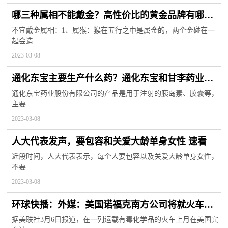
哪三种属相不能戴金？高性价比的黄金品牌有哪
些？
不宜戴金属相：1、属猴：猴在五行之中是属金的，两个金碰在一
起会造...
2023-03-08
通化东宝主要生产什么药？通化东宝和甘李药业谁
更有潜力？
通化东宝药业股份有限公司的产品是用于注射的胰岛素、胶囊等，
主要...
2023-03-08
人大代表发声，要包容和关爱大龄单身女性 速看
近段时间，人大代表表示，每个人要包容以及关爱大龄单身女性，
不要...
2023-03-08
环球快播：外媒：美国诺福克南方公司将就火车脱
轨事故赔偿数百万美元
据美联社3月6日报道，在一列运载有毒化学品的火车上月在美国宾