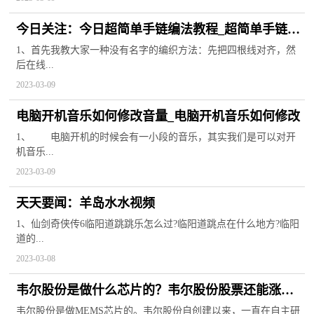
今日关注：今日超简单手链编法教程_超简单手链编
织方法
1、首先我教大家一种没有名字的编织方法：先把四根线对齐，然
后在线...
2023-03-09
电脑开机音乐如何修改音量_电脑开机音乐如何修改
1、 电脑开机的时候会有一小段的音乐，其实我们是可以对开
机音乐...
2023-03-09
天天要闻：羊岛水水视频
1、仙剑奇侠传6临阳道跳跳乐怎么过?临阳道跳点在什么地方?临阳
道的...
2023-03-08
韦尔股份是做什么芯片的？韦尔股份股票还能涨起
来吗？
韦尔股份是做MEMS芯片的。韦尔股份自创建以来，一直在自主研