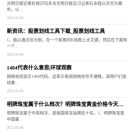
光明日报记者杜倩尕玛多吉光明日报见习记者石永程以天空为幕
布，以...
2023-03-08
新资讯：股票划线工具下载_股票划线工具
1、我以通达信为例，在一个股票的K线图上点又键，然后在下面有
一个...
2023-03-08
1404代表什么意思|环球观察
网络电视显示1404代码，这表示电视网络信号不通畅，请用户们拔
线重...
2023-03-08
明牌珠宝属于什么档次？明牌珠宝黄金价格今天多
少一克？
明牌珠宝属于中高档次，是我国珠宝品牌前十名。1、明牌珠宝是
中国最...
2023-03-08