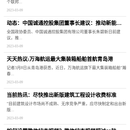
个联邦...
2023-03-09
动态：中国诚通控股集团董事长建议：推动新能源
锂电池产业高质量发展
全国政协委员、中国诚通控股集团有限公司董事长朱碧新日前建
议，推...
2023-03-09
天天热议:万海航运最大集装箱船舶首航青岛港
记者3月8日从青岛港获悉，近日，万海航运旗下最大集装箱船舶“瀚
春...
2023-03-09
当前热讯：尽快推出新版建筑工程设计收费标准
“目前建筑设计市场尚不成熟、无序竞争严重，应尽快制定和出台新
版...
2023-03-09