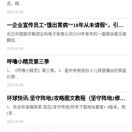
克、精...
2023-03-08
一企业宣传员工“饿出胃病”“18年从未请假”，引网
友质疑 每日快播
近日中国振华集团云科电子有限公司2018年发布的一篇微信推文被
翻出...
2023-03-08
呼噜小精灵第三季
1、《呼噜小精灵》第三季。2、是中央电视台少儿频道播出的家庭
幻想...
2023-03-08
环球快讯:坚守阵地2攻略图文教程（坚守阵地2修改
器怎么用）
1、告诉你准确答案:现在(坚守阵地)所有下载地址都是1 4版本，而
(坚...
2023-03-08