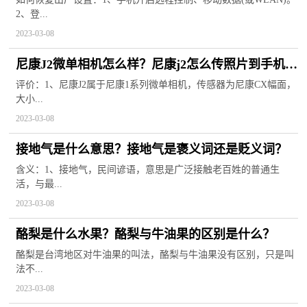
2、登...
2023-03-08
尼康J2微单相机怎么样？尼康j2怎么传照片到手机
上？
评价：1、尼康J2属于尼康1系列微单相机，传感器为尼康CX幅面，
大小...
2023-03-08
接地气是什么意思？接地气是褒义词还是贬义词？
含义：1、接地气，民间谚语，意思是广泛接触老百姓的普通生
活，与最...
2023-03-08
酪梨是什么水果？酪梨与牛油果的区别是什么？
酪梨是台湾地区对牛油果的叫法，酪梨与牛油果没有区别，只是叫
法不...
2023-03-08