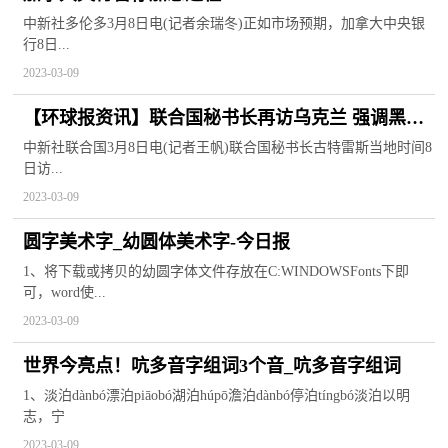
中新社多伦多3月8日电(记者余瑞冬)正如市场预期，加拿大中央银
行8日...
2023-03-09
【环球报资讯】联合国秘书长再访乌克兰 强调黑海
粮食倡议需继续延期
中新社联合国3月8日电(记者王帆)联合国秘书长古特雷斯当地时间8
日访...
2023-03-09
圆字美术字_幼圆体美术字-今日报
1、将下载或拷贝的幼圆字体文件存放在C:WINDOWSFonts下即
可，word使...
2023-03-09
世界今亮点！吭多音字组词3个音_吭多音字组词
1、淡泊dànbó漂泊piāobó湖泊húpō澹泊dànbó停泊tíngbó淡泊以明
志，宁
2023-03-09