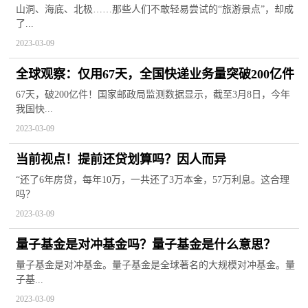
构建未来数据中心
山洞、海底、北极……那些人们不敢轻易尝试的“旅游景点”，却成
了...
2023-03-09
全球观察：仅用67天，全国快递业务量突破200亿件
67天，破200亿件！国家邮政局监测数据显示，截至3月8日，今年
我国快...
2023-03-09
当前视点！提前还贷划算吗？因人而异
“还了6年房贷，每年10万，一共还了3万本金，57万利息。这合理
吗？
2023-03-09
量子基金是对冲基金吗？量子基金是什么意思？
量子基金是对冲基金。量子基金是全球著名的大规模对冲基金。量
子基...
2023-03-09