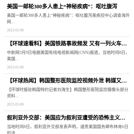
美国一邮轮300多人患上“神秘疾病”：呕吐腹泻
美国一邮轮300多人患上“神秘疾病”：呕吐腹泻美疾控中心调查海外
网...
2023-03-09
【环球速看料】美国铁路事故频发 又有一列火车脱
轨起火致3人伤
中新网3月9日电据美国有线电视新闻网(CNN)报道，当地时间8日，
美国...
2023-03-09
【环球热闻】韩国整形医院监控视频外泄 韩媒又赖
上“中国摄像头”
【环球时报驻韩国特约记者刘海生】韩国整形医院监控摄像头部分
资料...
2023-03-09
叙利亚外交部：美国应为叙利亚遭受的恐怖主义战
争负责
当地时间8日，叙利亚外交部发表声明，谴责美国国务卿布林肯6日
的涉...