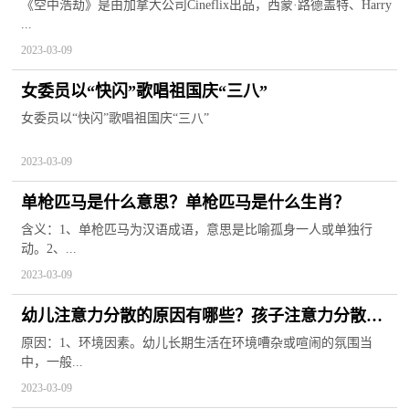
是哪一集？
《空中浩劫》是由加拿大公司Cineflix出品，西蒙·路德盖特、Harry
...
2023-03-09
女委员以“快闪”歌唱祖国庆“三八”
女委员以“快闪”歌唱祖国庆“三八”
2023-03-09
单枪匹马是什么意思？单枪匹马是什么生肖？
含义：1、单枪匹马为汉语成语，意思是比喻孤身一人或单独行
动。2、...
2023-03-09
幼儿注意力分散的原因有哪些？孩子注意力分散怎
么解决？
原因：1、环境因素。幼儿长期生活在环境嘈杂或喧闹的氛围当
中，一般...
2023-03-09