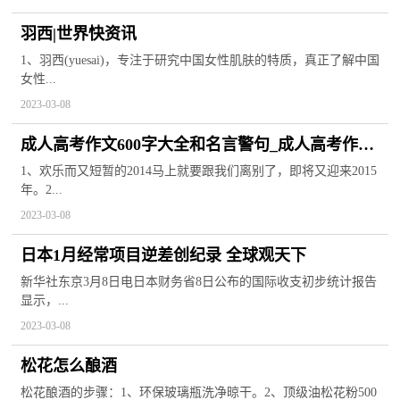
羽西|世界快资讯
1、羽西(yuesai)，专注于研究中国女性肌肤的特质，真正了解中国
女性...
2023-03-08
成人高考作文600字大全和名言警句_成人高考作文
600字大全_动态
1、欢乐而又短暂的2014马上就要跟我们离别了，即将又迎来2015
年。2...
2023-03-08
日本1月经常项目逆差创纪录 全球观天下
新华社东京3月8日电日本财务省8日公布的国际收支初步统计报告
显示，...
2023-03-08
松花怎么酿酒
松花酿酒的步骤：1、环保玻璃瓶洗净晾干。2、顶级油松花粉500