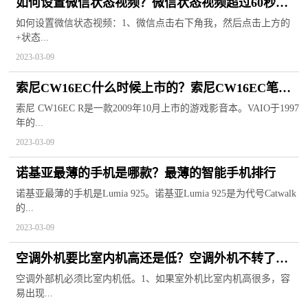
如何设置微信状态视频？微信状态视频超过60秒的
怎么发？
如何设置微信状态视频：1、微信点击右下角我，然后点击上方的
+状态...
2023-03-09
索尼CW16EC什么时候上市的？索尼CW16EC笔记
本电脑参数
索尼 CW16EC R是一款2009年10月上市的游戏影音本。VAIO于1997
年的...
2023-03-09
诺基亚最薄的手机是哪款？最薄的智能手机排行
诺基亚最薄的手机是Lumia 925。诺基亚Lumia 925是为代号Catwalk
的...
2023-03-09
空调外机要比室内机高还是低？空调外机不转了怎
么回事？
空调外部机必须比室内机低。1、如果室外机比室内机高很多，容
易出现...