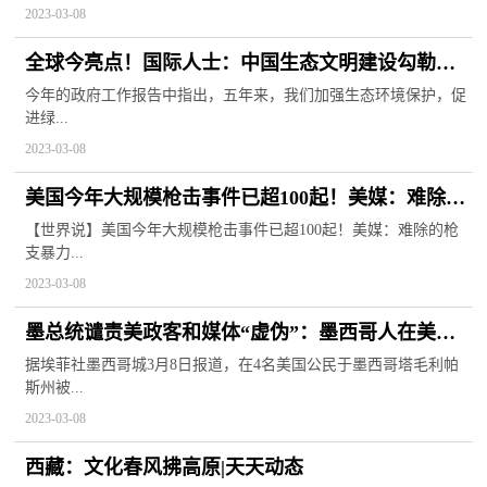
2023-03-08
全球今亮点！国际人士：中国生态文明建设勾勒出
美好未来
今年的政府工作报告中指出，五年来，我们加强生态环境保护，促
进绿...
2023-03-08
美国今年大规模枪击事件已超100起！美媒：难除的
枪支暴力成为生活的一部分，让美国人麻木了！_环
【世界说】美国今年大规模枪击事件已超100起！美媒：难除的枪
支暴力...
球微头条
2023-03-08
墨总统谴责美政客和媒体“虚伪”：墨西哥人在美被
谋杀时，他们像木乃伊一样沉默|精彩看点
据埃菲社墨西哥城3月8日报道，在4名美国公民于墨西哥塔毛利帕
斯州被...
2023-03-08
西藏：文化春风拂高原|天天动态