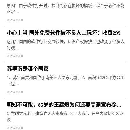
是什么？
原因：由于软件打开时，检测到存在损坏的模板，以至于软件不能
正常...
2023-03-08
小心上当 国外免费软件被不良人士玩坏：收费299
这几年国内的软件行业发展很快，知识产权保护上也改变了很多人
的观...
2023-03-08
苏里南是哪个国家
1、苏里南共和国位于南美洲大陆东北部。2、面积163265平方公里
（包...
2023-03-08
明知不可能，85岁的王建煊为何还要高调宣布参加
2024“大选”
新党创党元老王建煊昨天表态参选2024“大选”，在岛内政坛引发热
议...
2023-03-08