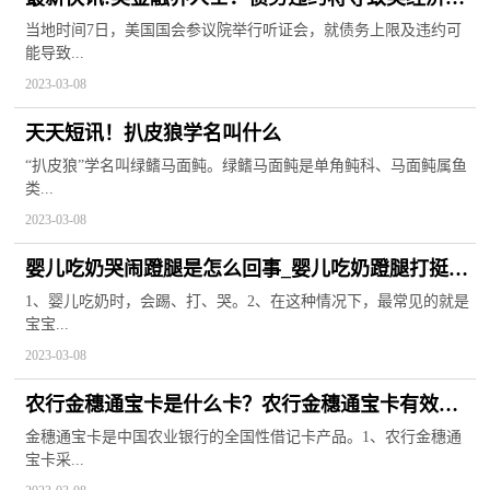
即进入衰退
当地时间7日，美国国会参议院举行听证会，就债务上限及违约可
能导致...
2023-03-08
天天短讯！扒皮狼学名叫什么
“扒皮狼”学名叫绿鳍马面鲀。绿鳍马面鲀是单角鲀科、马面鲀属鱼
类...
2023-03-08
婴儿吃奶哭闹蹬腿是怎么回事_婴儿吃奶蹬腿打挺哭
闹正常吗 世界快播报
1、婴儿吃奶时，会踢、打、哭。2、在这种情况下，最常见的就是
宝宝...
2023-03-08
农行金穗通宝卡是什么卡？农行金穗通宝卡有效期
是什么时候？
金穗通宝卡是中国农业银行的全国性借记卡产品。1、农行金穗通
宝卡采...