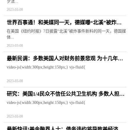
夕法...
2023-03-08
世界百事通！和美媒同一天，德媒曝“北溪”被炸新
料：破坏由6人团体实施
在美国《纽约时报》7日披露“北溪”被炸事件新料的同一天，德国媒
体...
2023-03-08
最新民调：多数美国人对财务前景悲观 为十几年来
信心最低值
video-js{width:300px;height:150px;} vjs-fluid{
2023-03-08
研究：美国1/4民众不信任公共卫生机构 多数人担忧
卫生建议受政治影响_天天速读
video-js{width:300px;height:150px;} vjs-fluid{
2023-03-08
最新快讯!美金融界人士：债务违约将导致美经济立