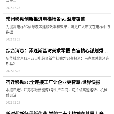
次被...
2022-12-23
常州移动创新推进电梯场景5G深度覆盖
为提高电梯5G信号覆盖建设效率和效果，满足广大市民在电梯中的
数据...
2022-12-23
综合消息：泽连斯基访美求军援 白宫精心谋划秀支
持 -天天百事通
新华社北京12月22日电综合新华社驻外记者报道：乌克兰总统泽连
斯基2...
2022-12-23
宿迁移动5G全连接工厂让企业更智慧:世界快报
本报讯走进江苏东磁新能源1号生产车间，切片机高速运转、机械
臂灵活...
2022-12-23
新时代新征程新伟业·党的二十大精神在基层丨产业