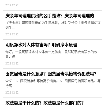
2022-12-22
庆余年司理理供出的凶手是谁？庆余年司理理的结
局是什么？
《庆余年》司理理供出的凶手是林珙，林珙受长公主李云睿指使谋
划牛...
2022-12-22
明矾净水对人体有害吗？明矾净水原理
你好，一般明矾净水对人体有一定伤害，虽然明矾会有净水的效
果，但...
2022-12-22
囤货居奇是什么意思？囤货居奇哄抬物价犯法吗？
含义：1、囤积储存和等待高价出售。2、囤积居奇指囤积商品、等
待高...
2022-12-22
政法委是干什么的？政法委是什么部门的？