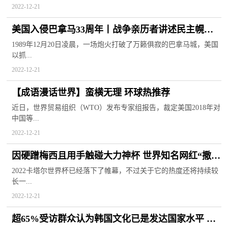
2022-12-21
美国入侵巴拿马33周年丨战争亲历者讲述民主幌子
背后的骗局
1989年12月20日凌晨，一场炮火打破了万籁俱寂的巴拿马城，美国
以抓...
2022-12-21
【成语漫话世界】蛮横无理 环球热推荐
近日，世界贸易组织（WTO）发布专家组报告，裁定美国2018年对
中国等...
2022-12-21
因硬蹭梅西且用手触碰大力神杯 世界知名网红“撒盐
哥”遭到网暴
2022卡塔尔世界杯已经落下了帷幕，不过关于它的热度还将持续较
长一...
2022-12-21
超65%受访群众认为韩国文化已是发达国家水平 民