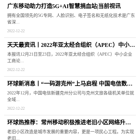
广东移动助力打造5G+AI智慧捐血站|当前视讯
拥有全国领先的5G专网、人脸识别、电子签名和无纸化技术是广东
省深...
2022-12-22
天天最资讯丨2022年亚太经合组织（APEC）中小企
业工商论坛召开
本报讯12月21日至23日，2022年亚太经合组织（APEC）中小企业
工商论...
2022-12-22
环球新消息丨“一码游克州”上马启程 中国电信数智
赋能新疆文旅发展
2022年12月，中国电信新疆克州分公司与克州文旅各级机关单位就
全域...
2022-12-22
环球热推荐：常州移动积极推进老旧小区网络升级
改造
老旧小区改造是城市发展的重要内容，更是一项民心工程。为实现
老旧...