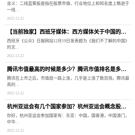
含义：二线蓝筹股是指在股票市值、行业地位上和知名度上略逊于
一线...
2022-12-22
【当前独家】西班牙媒体：西方媒体关于中国的描
述“充满谬误”
西班牙《公众》日报网站12月19日发表题为《我们不了解的中国》
的文...
2022-12-22
腾讯市值最高的时候是多少？腾讯市值排名是多
少？
腾讯在上市之后，市值就一路上涨，几乎是上涨了数百倍。腾讯最
高的...
2022-12-22
杭州亚运会有几个国家参加？杭州亚运会概念股龙
头有哪些？
你好，杭州亚运会参加国家有：东亚：中国，国香港，中国澳门，
中华...
2022-12-22