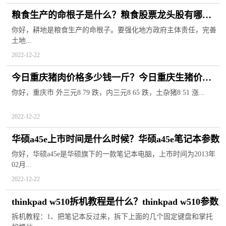
粮食生产的命根子是什么？粮食股票龙头股有哪
些？
你好，耕地是粮食生产的命根子。要强化地方政府主体责任，完善
土地...
2022-12-22
今日重庆猪肉价格多少钱一斤？今日重庆生猪价格
表
你好，重庆市 外三元8 79 跌，内三元8 65 跌，土杂猪8 51 涨...
2022-12-22
华硕a45e上市时间是什么时候？华硕a45e笔记本参数
你好，华硕a45e是华硕旗下的一款笔记本电脑，上市时间为2013年
02月...
2022-12-22
thinkpad w510拆机教程是什么？thinkpad w510参数
拆机教程：1、把笔记本反过来，拆下上面的几个固定键盘和掌托