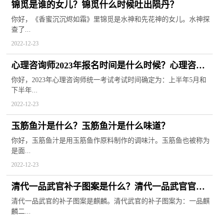
锦觅是谁的女儿？锦觅什么时候吐出陨丹？
你好，《香蜜沉沉烬如霜》里锦觅是水神和先花神的女儿。水神探
查了...
2022-12-23
心理咨询师2023年报名时间是什么时候？心理咨询
师报考条件
你好，2023年心理咨询师统一考试考试时间确定为：上半年5月和
下半年...
2022-12-23
玉筋鱼汁是什么？玉筋鱼汁是什么味道？
你好，玉筋鱼汁是用玉筋鱼作原料制作的调味汁。玉筋鱼也被称为
是面...
2022-12-23
清代一品武官补子图案是什么？清代一品武官官服
上绣的什么动物？
清代一品武官的补子图案是麒麟。清代武官的补子图案为：一品麒
麟二...