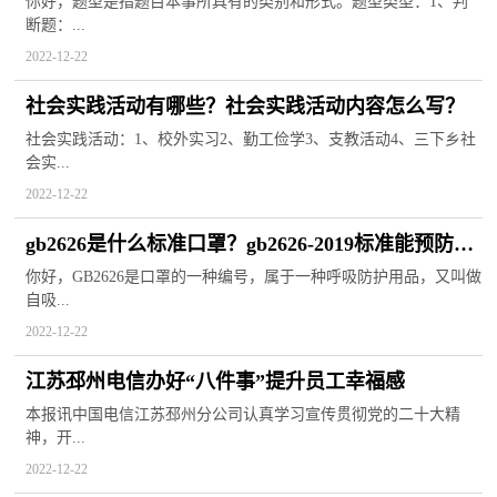
你好，题型是指题目本事所具有的类别和形式。题型类型：1、判
断题：...
2022-12-22
社会实践活动有哪些？社会实践活动内容怎么写？
社会实践活动：1、校外实习2、勤工俭学3、支教活动4、三下乡社
会实...
2022-12-22
gb2626是什么标准口罩？gb2626-2019标准能预防冠
状病毒吗？
你好，GB2626是口罩的一种编号，属于一种呼吸防护用品，又叫做
自吸...
2022-12-22
江苏邳州电信办好“八件事”提升员工幸福感
本报讯中国电信江苏邳州分公司认真学习宣传贯彻党的二十大精
神，开...
2022-12-22