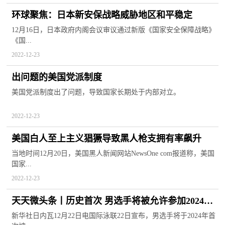
环球聚焦：日本新安保战略威胁地区和平稳定
12月16日，日本政府内阁会议审议通过新版《国家安全保障战略》
《国...
2022-12-23
出问题的美国党派制度
美国党派制度出了问题，导致国家长期处于内部对立。
2022-12-23
美国白人至上主义猖獗导致黑人枪支拥有率飙升
当地时间12月20日，美国黑人新闻网站NewsOne com报道称，美国
国家...
2022-12-23
天天微头条丨历史首次 男选手将被允许参加2024年
奥运会花游比赛
新华社日内瓦12月22日电国际泳联22日宣布，男选手将于2024年首