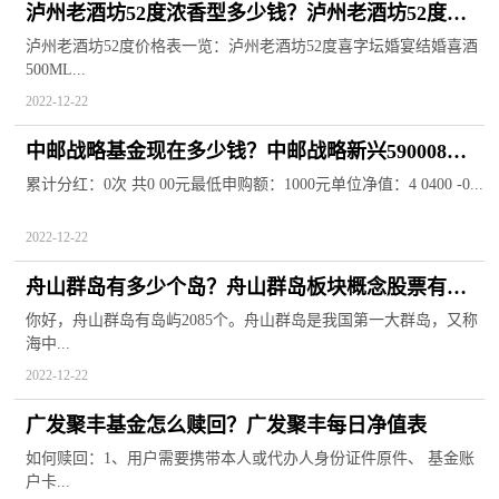
泸州老酒坊52度浓香型多少钱？泸州老酒坊52度价
格及图片
泸州老酒坊52度价格表一览：泸州老酒坊52度喜字坛婚宴结婚喜酒
500ML...
2022-12-22
中邮战略基金现在多少钱？中邮战略新兴590008基
金净值
累计分红：0次 共0 00元最低申购额：1000元单位净值：4 0400 -0...
2022-12-22
舟山群岛有多少个岛？舟山群岛板块概念股票有哪
些？
你好，舟山群岛有岛屿2085个。舟山群岛是我国第一大群岛，又称
海中...
2022-12-22
广发聚丰基金怎么赎回？广发聚丰每日净值表
如何赎回：1、用户需要携带本人或代办人身份证件原件、 基金账
户卡...