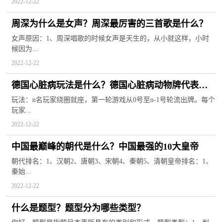
2022-12-22
周深为什么是女声？周深最厉害的三首歌是什么？
女声原因：1、周深唱歌的时候女声是天生的，从小就这样，小时
候因为...
2022-12-22
德国心脏病玩法是什么？德国心脏病动物牌代表什
么？
玩法：n名玩家绕圈就座，第一轮游戏从0号至n-1号轮流出牌。每个
玩家...
2022-12-22
中国最巅峰的朝代是什么？中国最强的10大皇帝
朝代排名：1、汉朝2、唐朝3、宋朝4、秦朝5、清朝皇帝排名：1、
秦始...
2022-12-22
什么是题型？题型分为哪些类型？