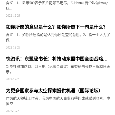
含义：1、显示509表示图片配额已用尽，E-Hentai 有个叫做Image
Li...
2022-12-23
如你所愿的意思是什么？如你所愿下一句是什么？
含义：1、如你所愿指的是达到你所期望的意思。2、指一个人为了
做一...
2022-12-23
快资讯：东盟秘书长：将推动东盟中国全面战略伙
伴关系深入发展
新华社雅加达12月22日电（记者余谦梁）东盟秘书长林玉辉22日表
示，...
2022-12-23
为更多国家参与太空探索提供机遇（国际论坛）
作为航天领域工作者，我为中国航天事业取得的成就感到欣喜。中
国空...
2022-12-23