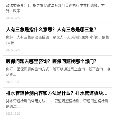
政法委职责：1、指导督促政法各部门贯彻执行中共的路线、方
针、政策...
2022-12-22
人有三急是指什么意思？人有三急是哪三急？
你好，人有三急是汉语俗语，是说人一天必须的尿急(小便)、便急
(大便...
2022-12-22
医保问题去哪里咨询？医保问题找哪个部门？
你好，医保问题的咨询方式一般可以通过网上查询、线下查询、电
话查...
2022-12-22
排水管道检测内容和方法是什么？排水管道板块股
票有哪些？
排水管道检测的常用方法：1、管道潜望镜检测：管道潜望镜检测
是通过...
2022-12-22