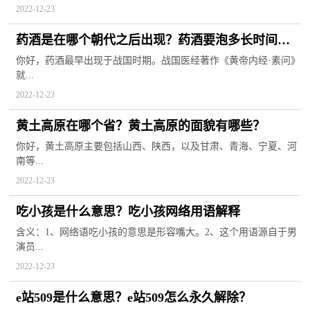
2022-12-23
药酒是在哪个朝代之后出现？药酒要泡多长时间才
能喝？
你好，药酒最早出现于战国时期。战国医经著作《黄帝内经·素问》
就...
2022-12-23
黄土高原在哪个省？黄土高原的面貌有哪些？
你好，黄土高原主要包括山西、陕西，以及甘肃、青海、宁夏、河
南等...
2022-12-23
吃小孩是什么意思？吃小孩网络用语解释
含义：1、网络语吃小孩的意思是形容嘴大。2、这个用语源自于男
演员...
2022-12-23
e站509是什么意思？e站509怎么永久解除？