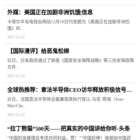
外媒：美国正在加剧非洲饥饿|信息
卡塔尔半岛电视台网站12月16日刊发题为《美国正在加剧非洲饥
饿》的...
2022-12-22
【国际漫评】给恶鬼松绑
近日，日本政府通过了新版《国家安全保障战略》等三份安保政策
文件...
2022-12-22
全球热推荐：意法半导体CEO访华释放积极信号
——中国市场具有强大吸引力
近日，法国意法半导体总裁兼首席执行官让-马克·奇瑞（Jean-
MarcChe...
2022-12-22
“拉丁熊猫”500天——把真实的中国讲给你听-头条
“中国的发展理念考虑共同利益，赞！”“中国好棒！我相信中国还