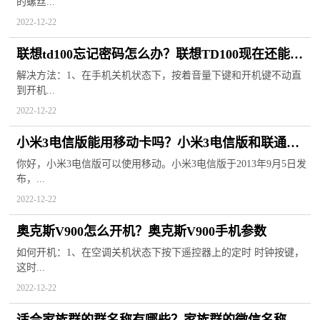
的螺丝...
2022-12-22
联想td100忘记密码怎么办？联想TD100现在还能用
吗？
解决方法：1、在手机关机状态下，按着音量下键和开机键不动直
到开机...
2022-12-22
小米3电信版能用移动卡吗？小米3电信版和联通版
有什么区别？
你好，小米3电信版可以使用移动。小米3电信版于2013年9月5日发
布，...
2022-12-22
奥克斯V900怎么开机？奥克斯V900手机参数
如何开机：1、在空调关机状态下按下遥控器上的定时 时钟按键，
这时...
2022-12-22
适合家族群的群名称有哪些？家族群的微信名称大