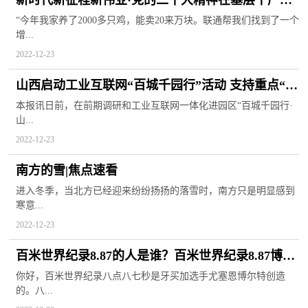
带动农民增收“数字”点亮乡村生活-环球视点
“今年我家养了2000多只鸡，能卖20来万块。联通帮我们找到了一个
增...
2022-12-23
山西启动工业互联网“百城千园行”活动 支持重点“产
业链”企业数字化转型
本报讯日前，在前期调研和工业互联网一体化进园区“百城千园行·
山...
2022-12-23
南方的雪|焦点速看
进入冬季，当北方已经迎来纷纷扬扬的落雪时，南方只是明显感到
寒意...
2022-12-23
百米世界纪录8.87的人是谁？百米世界纪录8.87博尔
特时速是多少？
你好，百米世界纪录八点八七秒是牙买加选手尤塞恩博尔特创造
的。八...