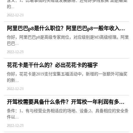
含义：1、比喻事情的头绪或发展脉络：还有好多线索搞 清楚|破案
的...
2022-12-23
阿里巴巴p8是什么职位？阿里巴巴p8一般年收入是
多少？
你好，阿里巴巴p8是高级专家岗位，对应级别是M3高级经理。阿里
巴巴...
2022-12-23
花花卡是干什么的？必出花花卡的福字
你好，花花卡是2019支付宝集五福活动中，新增的一张额外可抽奖
的新...
2022-12-23
开驾校需要具备什么条件？开驾校一年利润有多
少？
条件：1、有与经营业务相适应的场地、设备;2、具备相应的安全条
件以...
2022-12-23