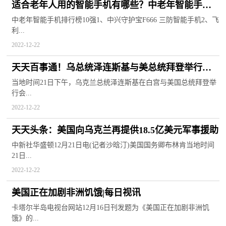
适合老年人用的智能手机有哪些？中老年智能手机
排行榜10强推荐
中老年智能手机排行榜10强1、中兴守护宝F666 三防智能手机2、飞
利...
2022-12-22
天天百事通！乌总统泽连斯基与美总统拜登举行会
见
当地时间21日下午，乌克兰总统泽连斯基在白宫与美国总统拜登举
行会...
2022-12-22
天天头条：美国向乌克兰再提供18.5亿美元军事援助
中新社华盛顿12月21日电(记者沙晗汀)美国国务卿布林肯当地时间
21日...
2022-12-22
美国正在加剧非洲饥饿|每日视讯
卡塔尔半岛电视台网站12月16日刊发题为《美国正在加剧非洲饥
饿》的...