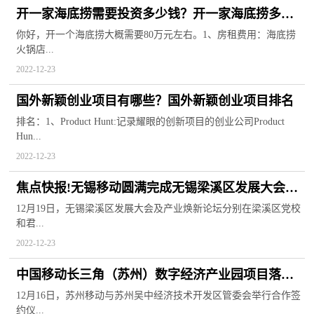
开一家海底捞需要投资多少钱？开一家海底捞多久
能回本？
你好，开一个海底捞大概需要80万元左右。1、房租费用：海底捞
火锅店...
2022-12-23
国外新颖创业项目有哪些？国外新颖创业项目排名
排名：1、Product Hunt:记录耀眼的创新项目的创业公司Product
Hun...
2022-12-23
焦点快报!无锡移动圆满完成无锡梁溪区发展大会技
术支撑和网络保障任务
12月19日，无锡梁溪区发展大会及产业焕新论坛分别在梁溪区党校
和君...
2022-12-23
中国移动长三角（苏州）数字经济产业园项目落户
吴中
12月16日，苏州移动与苏州吴中经济技术开发区管委会举行合作签
约仪...