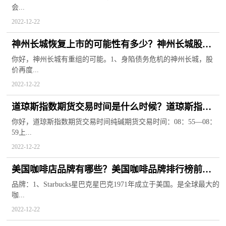
会...
2022-12-22
神州长城恢复上市的可能性有多少？神州长城股份
有限公司最新消息
你好，神州长城有重组的可能。1、身陷债务危机的神州长城，股
价再度...
2022-12-22
道琼斯指数期货交易时间是什么时候？道琼斯指数
期货实时行情
你好，道琼斯指数期货交易时间纯碱期货交易时间：08：55—08：
59上...
2022-12-22
美国咖啡店品牌有哪些？美国咖啡品牌排行榜前十
名
品牌：1、Starbucks星巴克星巴克1971年成立于美国。是全球最大的
咖...
2022-12-22