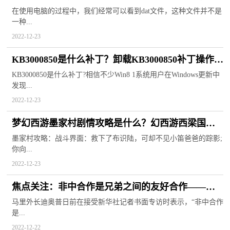
技巧
在使用电脑的过程中，我们经常可以看到dat文件，这种文件并不是
一种...
2022-12-23
KB3000850是什么补丁？卸载KB3000850补丁操作说
明
KB3000850是什么补丁?相信不少Win8 1系统用户在Windows更新中
发现...
2022-12-23
梦幻西游墨家村剧情攻略是什么？幻西游西梁国剧
情攻略
墨家村攻略：战斗界面：救下了布识陆，可却不见小笛爸爸的踪影;
你向...
2022-12-23
焦点关注：非中合作是兄弟之间的友好合作——访
马里外长迪奥普
马里外长迪奥普日前在接受新华社记者书面专访时表示，“非中合作
是...
2022-12-22