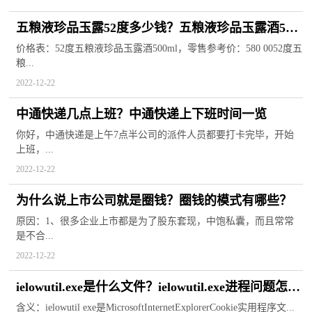
五粮液珍品玉露52度多少钱？五粮液珍品玉露酒52
度价格
价格表：52度五粮液珍品玉露酒500ml，零售参考价：580 0052度五
粮...
2022-12-22
中通快递几点上班？中通快递上下班时间一览
你好，中通快递是上午7点半公司的派件人员都要打卡完毕，开始
上班，...
2022-12-22
为什么说上市公司就是圈钱？圈钱的模式有哪些？
原因：1、很多企业上市都是为了股东套现，中饱私囊，而且常常
是不合...
2022-12-22
ielowutil.exe是什么文件？ielowutil.exe进程问题怎么
解决？
含义：ielowutil exe是MicrosoftInternetExplorerCookie实用程序文...