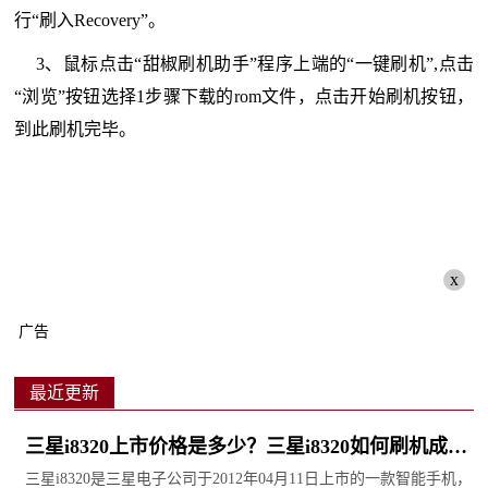
行“刷入Recovery”。
3、鼠标点击“甜椒刷机助手”程序上端的“一键刷机”,点击
“浏览”按钮选择1步骤下载的rom文件，点击开始刷机按钮，
到此刷机完毕。
x
广告
最近更新
三星i8320上市价格是多少？三星i8320如何刷机成安
卓？
三星i8320是三星电子公司于2012年04月11日上市的一款智能手机，