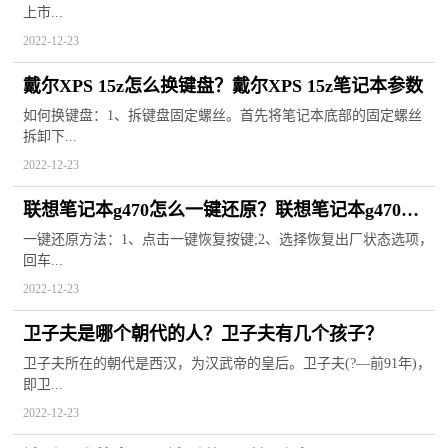
上市...
2022-12-23
戴尔XPS 15z怎么换键盘？戴尔XPS 15z笔记本参数
如何换键盘：1、拆键盘固定螺丝。首先将笔记本底部的固定螺丝
拆卸下...
2022-12-23
联想笔记本g470怎么一键还原？联想笔记本g470配
置参数
一键还原方法：1、点击一键恢复按键;2、选择恢复出厂状态选项，
回车...
2022-12-23
卫子夫是哪个朝代的人？卫子夫有几个孩子？
卫子夫所在的朝代是西汉，为汉武帝的皇后。卫子夫(?—前91年)，
即卫...
2022-12-23