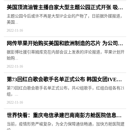
美国顶流油管主播自家大型主题公园正式开张 吸引
大批游客前往观赏
主题公园今后或许不再是大型IP企业的产物了，日前据外媒报道，
美国...
2022-11-16
网传苹果开始购买美国和欧洲制造的芯片 为公司转
型计划的一部分
据彭博社援引蒂姆库克在内部会议上发表的评论报道，苹果计划开
始购...
2022-11-16
第73回红白歌会歌手名单正式公布 韩国女团IVE与
TWICE入选红组
第73回红白歌会歌手名单正式公布，共42组歌手，红组白组各有21
组，...
2022-11-16
世界快看：重庆电信承建巴南南彭方舱医院信息化
系统平台全面投用
当前，疫情形势严峻复杂，为全力保障通信畅通，加快方舱医院建