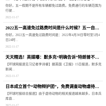
日高速免过路费？
你好，五一假期不是所有车辆都免过路费。免费通行的车辆范围为
行驶...
2022-11-17
2022五一高速免过路费时间是什么时候？五一自驾
出现要注意什么？
你好，2022五一高速免过路费时间是：2022年4月30日零时至5月4
日24时...
2022-11-17
天天精选！英媒曝：默多克“明确告诉”特朗普不再
支持他竞选美国总统
【环球网报道见习记者李诗睿】据英国《卫报》15日报道，默多克
新闻...
2022-11-17
日本成立首个“动物辩护团”，免费调查动物虐待案3
全球聚看点
【环球时报综合报道】由于虐待动物的相关报道越来越多，日本兵
库县...
2022-11-17