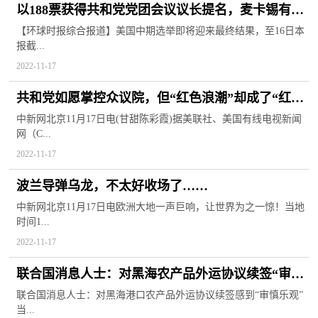
以188票获得共和党党团会议议长提名，麦卡锡有望
任美国众议长
【环球时报综合报道】美国中期选举即将迎来最终结果，至16日本
报截...
2022-11-17
共和党如愿掌控众议院，但“红色浪潮”却成了“红色
涟漪”
中新网北京11月17日电(甘甜陈彩霞)据美联社、美国有线电视新闻
网（C...
2022-11-17
波兰导弹乌龙，不太好收场了……
中新网北京11月17日电欧洲大地一声巨响，让世界为之一惊！当地
时间1...
2022-11-17
联合国消息人士：对黑海农产品外运协议续签“审慎
乐观”1世界快报
联合国消息人士：对黑海港口农产品外运协议续签感到“审慎乐观”
当...