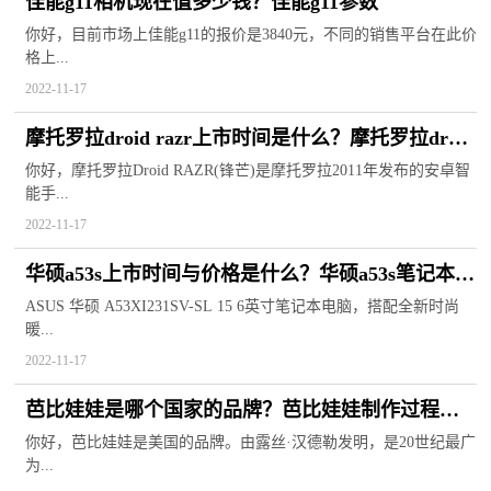
佳能g11相机现在值多少钱？佳能g11参数
你好，目前市场上佳能g11的报价是3840元，不同的销售平台在此价
格上...
2022-11-17
摩托罗拉droid razr上市时间是什么？摩托罗拉droid
razr手机参数
你好，摩托罗拉Droid RAZR(锋芒)是摩托罗拉2011年发布的安卓智
能手...
2022-11-17
华硕a53s上市时间与价格是什么？华硕a53s笔记本详
细参数
ASUS 华硕 A53XI231SV-SL 15 6英寸笔记本电脑，搭配全新时尚
暖...
2022-11-17
芭比娃娃是哪个国家的品牌？芭比娃娃制作过程是
什么？
你好，芭比娃娃是美国的品牌。由露丝·汉德勒发明，是20世纪最广
为...