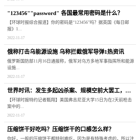
"123456""password" 各国最常用密码是什么？
【环球时报综合报道】你的密码是“123456”吗？据英国《每日邮
报》1...
2022-11-17
俄称打击乌能源设施 乌称拦截俄军导弹1热资讯
俄罗斯国防部11月16日通报称，俄军对乌方多地军事指挥所和能源
设施...
2022-11-17
世界时讯：发生多起凶杀案、规模空前大罢工，美
国大学起风波
【环球时报特约记者甄翔】美国弗吉尼亚大学15日为在2天前枪击
案中的...
2022-11-17
压缩饼干好吃吗？压缩饼干的口感怎么样？
你好，一般的压缩饼干都特别难吃，因为是有特殊考虑的，所以注