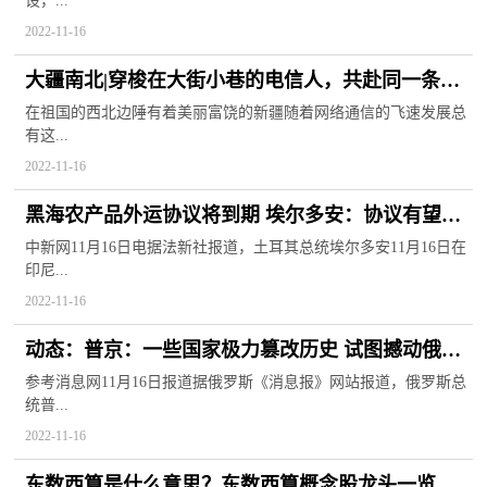
设，...
2022-11-16
大疆南北|穿梭在大街小巷的电信人，共赴同一条通
信道路！
在祖国的西北边陲有着美丽富饶的新疆随着网络通信的飞速发展总
有这...
2022-11-16
黑海农产品外运协议将到期 埃尔多安：协议有望延
续0世界热头条
中新网11月16日电据法新社报道，土耳其总统埃尔多安11月16日在
印尼...
2022-11-16
动态：普京：一些国家极力篡改历史 试图撼动俄罗
斯主权
参考消息网11月16日报道据俄罗斯《消息报》网站报道，俄罗斯总
统普...
2022-11-16
东数西算是什么意思？东数西算概念股龙头一览