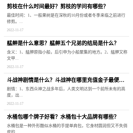
剪枝在什么时间最好？剪枝的学问有哪些？
最佳时间：1、一般果树是在深秋的10月份或者冬季来临之前进行
修剪。...
2022-11-17
艋舺是什么意思？艋舺五个兄弟的结局是什么？
含义：1、艋舺原指小船，后引申为小船聚集的地方。2、艋舺又称
文甲...
2022-11-17
斗战神剧情是什么？斗战神在哪里充值金子最便
宜？
剧情：1、东西众神之战多年后，人类文明达到一个前所未有的高
度，出...
2022-11-17
水桶包哪个牌子好看？水桶包十大品牌有哪些？
水桶包是一种外形酷似水桶的手提单肩包，它身材圆润但又不失俏
皮的...