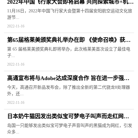
2022年中国飞行家大会即将启幕 共同探索城市+机场
的新发展模式
11月16日，2022年中国飞行家大会暨第十四届安阳航空运动文化旅
游节...
2022-11-16
第65届格莱美颁奖典礼举办在即 《使命召唤》获电
子游戏音乐奖提名
第 65 届格莱美颁奖典礼即将举办，此次格莱美首次设立了最佳电
子...
2022-11-16
高通宣布将与Adobe达成深度合作 旨在进一步强化
产品的生产力表现
今天，高通召开新品发布会，除了推出全新的第二代骁龙8处理器
外，还...
2022-11-16
日本奶牛猫因发出类似宝可梦电子叫声而走红网络
引发众多粉丝追捧
岛国一只能够发出类似宝可梦电子声音叫声的黑猫成为网红，引发
众多...