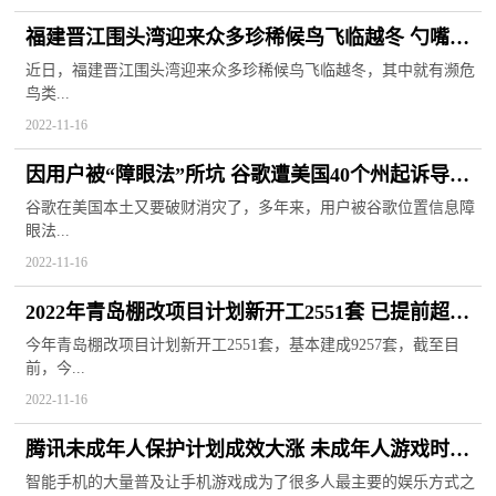
福建晋江围头湾迎来众多珍稀候鸟飞临越冬 勺嘴鹬
全球数量仅有600多只
近日，福建晋江围头湾迎来众多珍稀候鸟飞临越冬，其中就有濒危
鸟类...
2022-11-16
因用户被“障眼法”所坑 谷歌遭美国40个州起诉导致
赔偿3.915亿美元
谷歌在美国本土又要破财消灾了，多年来，用户被谷歌位置信息障
眼法...
2022-11-16
2022年青岛棚改项目计划新开工2551套 已提前超额
完成任务目标
今年青岛棚改项目计划新开工2551套，基本建成9257套，截至目
前，今...
2022-11-16
腾讯未成年人保护计划成效大涨 未成年人游戏时长
同比下降92%
智能手机的大量普及让手机游戏成为了很多人最主要的娱乐方式之