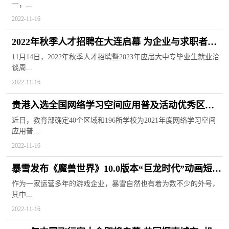
一，...
2022-11-16
2022年秋季人才招聘在大连启幕 为企业与求职者搭
建精准对接平台
11月14日，2022年秋季人才招聘暨2023年应届大中专毕业生就业洽
谈周...
2022-11-16
贵港入选全国网络学习空间应用普及活动优秀区域
在线教学取得成效
近日，教育部确定40个区域和196所学校为2021年度网络学习空间
应用普...
2022-11-16
暴雪发布《魔兽世界》10.0版本“巨龙时代”动画短片
将与11月底上线
作为一家运营多年的游戏企业，暴雪自然也有着为数不少的外号，
其中...
2022-11-16