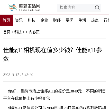
首页
资讯
科技
企业
财经
要闻
生活
热点
行
>
首页
>
科技
>
内容页
佳能g11相机现在值多少钱？佳能g11参
数
2022-11-17 15:42:14
你好，目前市场上佳能g11的报价是3840元，不同的销售
平台在此价格上有小幅变化。
佳能G11是佳能公司与2009年8月20日发布的G系列数码相