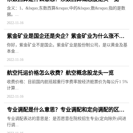
含义：1、&lsquo;东数西算&rsquo;中的&lsquo;数&rsquo;指的是数
据。...
2022-11-16
紫金矿业是国企还是央企？紫金矿业为什么涨不上
去？
你好，紫金矿业不是国企。紫金矿业是股份制公司，是以黄金及基
本金...
2022-11-16
航空托运价格怎么收费？航空概念股龙头一览
收费价格：目前国内航班超重行李费率按经济舱票价为每公斤1 5%
计算...
2022-11-16
专业调配是什么意思？专业调配和定向调配的区别
是什么？
专业调配表达的意思是：是否愿意在院校招生专业(定向除外)间进
行调...