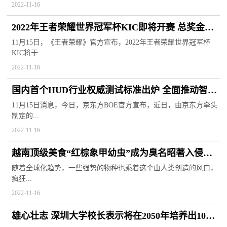
2022-11-16
2022年王者荣耀世界冠军杯KIC即将开赛 总奖金池
高达千万美元
11月15日，《王者荣耀》官方宣布，2022年王者荣耀世界冠军杯
KIC将于...
2022-11-16
国内首个HUD行业权威测试标准出炉 全面推动智能
座舱解决方案创新
11月15日消息，今日，京东方BOE官方宣布，近日，由京东方牵头
制定的...
2022-11-16
越南顶级美食“红棕象甲幼虫”成为臭名昭著入侵物
质 于南方泛滥成灾
随着全球化趋势，一些强势的物种也乘着这个由人类创造的风口，
疯狂...
2022-11-16
雄心壮志 深圳大学校长表示将在2050年培养出10位