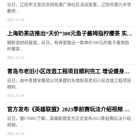
受非遗艺术魅力
近日，辽阳市文圣区庆阳街道广场社区活动室里，辽阳市第九中学
教师...
2022-11-16
上海奶茶店推出“天价”300元鱼子酱拇指柠檬茶 实则
为澳洲指橙代替
据新浪财经报道，近日，有商家推出一款单价300元的鱼子酱拇指
柠檬茶...
2022-11-16
青岛市老旧小区改造工程项目顺利完工 增设健身设
施和无障碍设施等
近日，由中青建安集团公司承建的东南新苑老旧小区改造工程项目
顺利...
2022-11-16
官方发布《英雄联盟》2023季前赛玩法介绍视频 炼
金科技亚龙回归
近日，据CNMO了解，英雄联盟官方正式发布2023季前赛玩法介绍
视频。...
2022-11-16