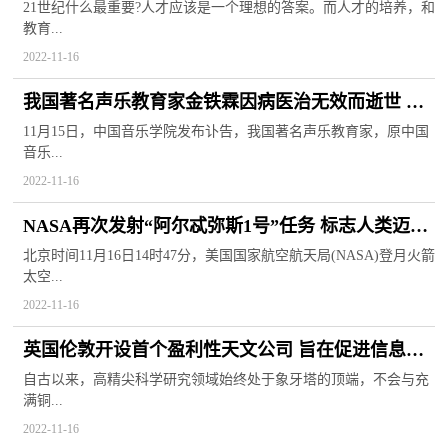
马化腾级校友
21世纪什么最重要?人才应该是一个理想的答案。而人才的培养，和
教育...
2022-11-16
我国著名声乐教育家金铁霖因病医治无效而逝世 曾
培养出无数优秀学生
11月15日，中国音乐学院发布讣告，我国著名声乐教育家，原中国
音乐...
2022-11-16
NASA再次发射“阿尔忒弥斯1号”任务 标志人类迈出
重返月球第一步
北京时间11月16日14时47分，美国国家航空航天局(NASA)登月火箭
太空...
2022-11-16
英国伦敦开设首个盈利性天文公司 旨在促进信息化
共享交流方面发展
自古以来，高精尖科学研究领域始终处于象牙塔的顶端，不会与充
满铜...
2022-11-16