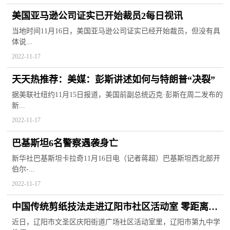
美国亚马逊公司证实已开始裁员2每日视讯
当地时间11月16日，美国亚马逊公司证实已经开始裁员，但没有具
体说...
2022-11-17
天天热推荐：美媒：彭斯讲述如何与特朗普“决裂”
据美联社纽约11月15日报道，美国前副总统迈克·彭斯在周二发布的
新...
2022-11-17
巴基斯坦6名警察遇袭身亡
新华社巴基斯坦卡拉奇11月16日电（记者蒋超）巴基斯坦西北部开
伯尔-...
2022-11-17
中国传统剪纸技法走进辽阳市社区活动室 零距离感
受非遗艺术魅力
近日，辽阳市文圣区庆阳街道广场社区活动室里，辽阳市第九中学