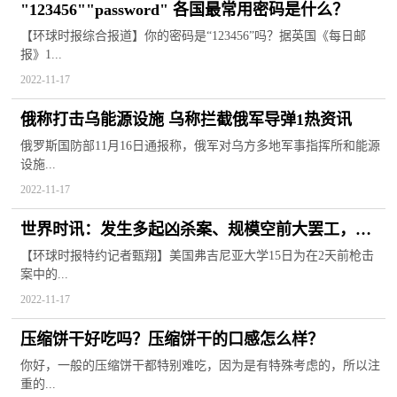
"123456""password" 各国最常用密码是什么？
【环球时报综合报道】你的密码是“123456”吗？据英国《每日邮
报》1...
2022-11-17
俄称打击乌能源设施 乌称拦截俄军导弹1热资讯
俄罗斯国防部11月16日通报称，俄军对乌方多地军事指挥所和能源
设施...
2022-11-17
世界时讯：发生多起凶杀案、规模空前大罢工，美
国大学起风波
【环球时报特约记者甄翔】美国弗吉尼亚大学15日为在2天前枪击
案中的...
2022-11-17
压缩饼干好吃吗？压缩饼干的口感怎么样？
你好，一般的压缩饼干都特别难吃，因为是有特殊考虑的，所以注
重的...