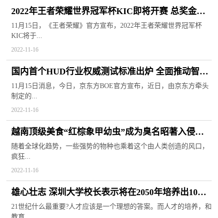
2022年王者荣耀世界冠军杯KIC即将开赛 总奖金池
高达千万美元
11月15日，《王者荣耀》官方宣布，2022年王者荣耀世界冠军杯
KIC将于...
2022-11-16
国内首个HUD行业权威测试标准出炉 全面推动智能
座舱解决方案创新
11月15日消息，今日，京东方BOE官方宣布，近日，由京东方牵头
制定的...
2022-11-16
越南顶级美食“红棕象甲幼虫”成为臭名昭著入侵物
质 于南方泛滥成灾
随着全球化趋势，一些强势的物种也乘着这个由人类创造的风口，
疯狂...
2022-11-16
雄心壮志 深圳大学校长表示将在2050年培养出10位
马化腾级校友
21世纪什么最重要?人才应该是一个理想的答案。而人才的培养，和
教育...