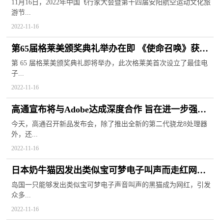
的新发展模式
11月16日，2022年中国飞行家大会暨第十四届安阳航空运动文化旅
游节...
2022-11-16
第65届格莱美颁奖典礼举办在即 《使命召唤》获电
子游戏音乐奖提名
第 65 届格莱美颁奖典礼即将举办，此次格莱美首次设立了最佳电
子...
2022-11-16
高通宣布将与Adobe达成深度合作 旨在进一步强化
产品的生产力表现
今天，高通召开新品发布会，除了推出全新的第二代骁龙8处理器
外，还...
2022-11-16
日本奶牛猫因发出类似宝可梦电子叫声而走红网络
引发众多粉丝追捧
岛国一只能够发出类似宝可梦电子声音叫声的黑猫成为网红，引发
众多...
2022-11-16