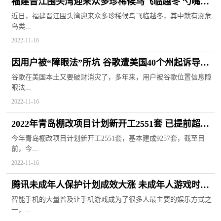
福建晋江围头湾迎来众多珍稀候鸟飞临越冬 勺嘴鹬
全球数量仅有600多只
近日，福建晋江围头湾迎来众多珍稀候鸟飞临越冬，其中就有濒危
鸟类...
2022-11-16
因用户被“障眼法”所坑 谷歌遭美国40个州起诉导致
赔偿3.915亿美元
谷歌在美国本土又要破财消灾了，多年来，用户被谷歌位置信息障
眼法...
2022-11-16
2022年青岛棚改项目计划新开工2551套 已提前超额
完成任务目标
今年青岛棚改项目计划新开工2551套，基本建成9257套，截至目
前，今...
2022-11-16
腾讯未成年人保护计划成效大涨 未成年人游戏时长
同比下降92%
智能手机的大量普及让手机游戏成为了很多人最主要的娱乐方式之
一，...