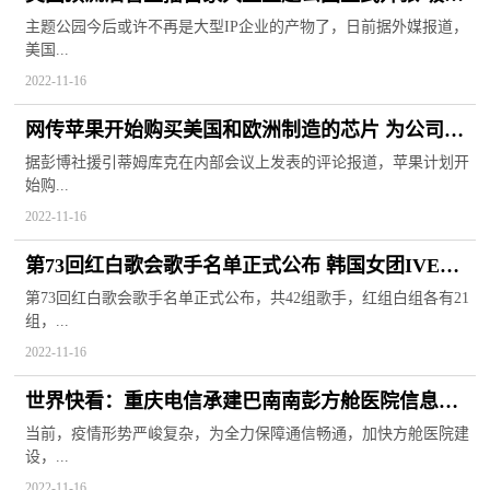
大批游客前往观赏
主题公园今后或许不再是大型IP企业的产物了，日前据外媒报道，
美国...
2022-11-16
网传苹果开始购买美国和欧洲制造的芯片 为公司转
型计划的一部分
据彭博社援引蒂姆库克在内部会议上发表的评论报道，苹果计划开
始购...
2022-11-16
第73回红白歌会歌手名单正式公布 韩国女团IVE与
TWICE入选红组
第73回红白歌会歌手名单正式公布，共42组歌手，红组白组各有21
组，...
2022-11-16
世界快看：重庆电信承建巴南南彭方舱医院信息化
系统平台全面投用
当前，疫情形势严峻复杂，为全力保障通信畅通，加快方舱医院建
设，...
2022-11-16