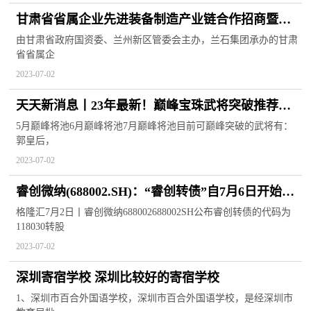
甘肃省省属企业先进装备制造产业链合作招商暨新
产品发布会顺利举行 全球观天下
由甘肃省政府国资委、兰州新区管委会主办，兰石集团承办的甘肃
省省属企
2023-07-02
天天新消息丨23年最新！巅峰宝珠武将突破推荐
【三国杀十周年】#公孙瓒#群黄月英#郭皇后
5月巅峰将池6月巅峰将池7月巅峰将池目前可巅峰突破的武将有：
郭皇后，
2023-07-02
睿创微纳(688002.SH)：“睿创转债”自7月6日开始转
股-热门
格隆汇7月2日丨睿创微纳688002688002SH公布睿创转债的代码为
118030转股
2023-07-02
深圳寄宿学校 深圳比较好的寄宿学校
1、深圳市百合外国语学校，深圳市百合外国语学校，是经深圳市