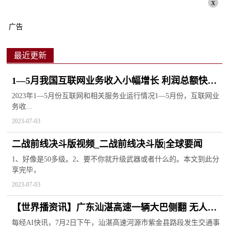
x
广告
最近更新
1—5月我国互联网业务收入小幅增长 利润总额快速
增长_世界实时
2023年1—5月份互联网和相关服务业运行情况1—5月份，互联网业
务收...
2023-07-03
二战前线决斗版视频_二战前线决斗版|全球要闻
1、好像是50多级。2、要不你就升级武器或者什么的。本文到此分
享完毕，
2023-07-03
【世界播资讯】广东汕湛高速一辆大巴侧翻 无人员
死亡或重伤
每经AI快讯，7月2日下午，汕湛高速河源市紫金县路段发生交通事