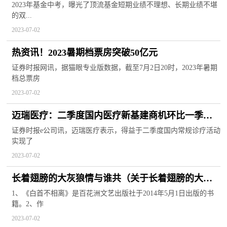
赚！是何原因？持仓策略有无变化？
2023年基金中考，曝光了顶流基金短期业绩不理想、长期业绩不堪
的双...
2023-07-02
热资讯！2023暑期档票房突破50亿元
证券时报网讯，据猫眼专业版数据，截至7月2日20时，2023年暑期
档总票房
2023-07-02
迈瑞医疗：二季度国内医疗新基建商机环比一季度
末持续增加
证券时报e公司讯，迈瑞医疗表示，得益于二季度国内常规诊疗活动
实现了
2023-07-02
长着翅膀的大灰狼情与谁共（关于长着翅膀的大灰
狼情与谁共的基本详情介绍）
1、《白首不相离》是百花洲文艺出版社于2014年5月1日出版的书
籍。2、作
2023-07-02