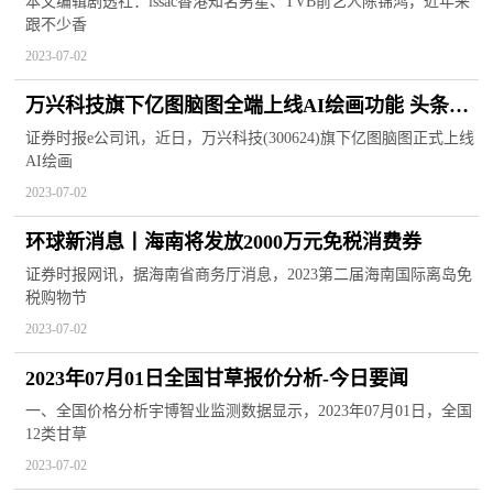
本文编辑剧透社：issac香港知名男星、TVB前艺人陈锦鸿，近年来
跟不少香
2023-07-02
万兴科技旗下亿图脑图全端上线AI绘画功能 头条焦
点
证券时报e公司讯，近日，万兴科技(300624)旗下亿图脑图正式上线
AI绘画
2023-07-02
环球新消息丨海南将发放2000万元免税消费券
证券时报网讯，据海南省商务厅消息，2023第二届海南国际离岛免
税购物节
2023-07-02
2023年07月01日全国甘草报价分析-今日要闻
一、全国价格分析宇博智业监测数据显示，2023年07月01日，全国
12类甘草
2023-07-02