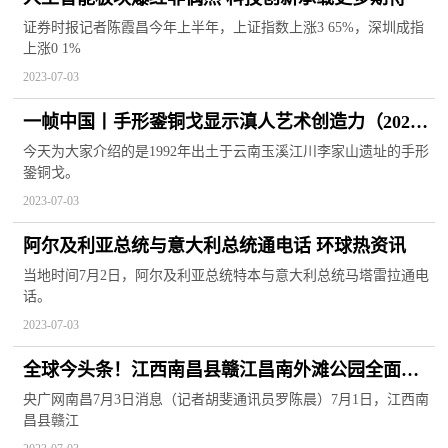
证券时报记者陈霞昌今年上半年，上证指数上涨3 65%，深圳成指
上涨0 1%
2023-07-03
一帧中国丨手形銎铜戈显示滇人艺术创造力（2023
年7月3日）|今头条
今天为大家介绍的是1992年出土于云南玉溪江川李家山遗址的手形
銎铜戈。
2023-07-03
阿尔及利亚总统与意大利总统通电话 环球热资讯
当地时间7月2日，阿尔及利亚总统特本与意大利总统马塔雷拉通电
话。
2023-07-03
全球今头条！江西南昌县赣江昌南外滩公园全面开
放
央广网南昌7月3日消息（记者胡斐通讯员罗陈晨）7月1日，江西南
昌县赣江