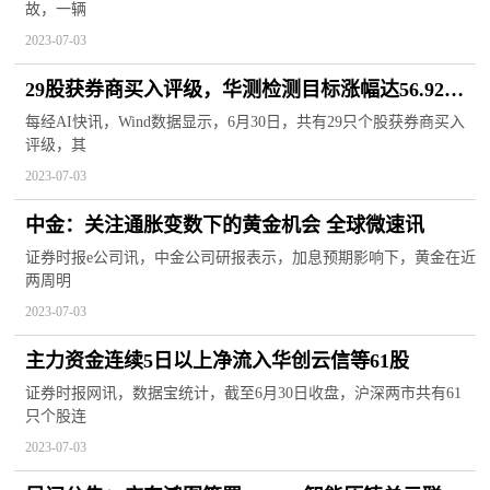
故，一辆
2023-07-03
29股获券商买入评级，华测检测目标涨幅达56.92%-
全球视点
每经AI快讯，Wind数据显示，6月30日，共有29只个股获券商买入
评级，其
2023-07-03
中金：关注通胀变数下的黄金机会 全球微速讯
证券时报e公司讯，中金公司研报表示，加息预期影响下，黄金在近
两周明
2023-07-03
主力资金连续5日以上净流入华创云信等61股
证券时报网讯，数据宝统计，截至6月30日收盘，沪深两市共有61
只个股连
2023-07-03