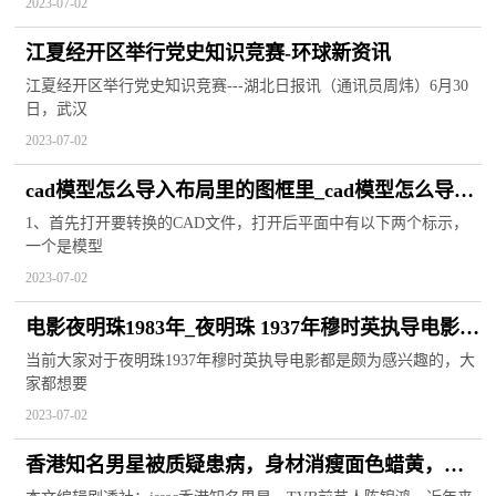
2023-07-02
江夏经开区举行党史知识竞赛-环球新资讯
江夏经开区举行党史知识竞赛---湖北日报讯（通讯员周炜）6月30
日，武汉
2023-07-02
cad模型怎么导入布局里的图框里_cad模型怎么导入
布局 全球播报
1、首先打开要转换的CAD文件，打开后平面中有以下两个标示，
一个是模型
2023-07-02
电影夜明珠1983年_夜明珠 1937年穆时英执导电影
环球新消息
当前大家对于夜明珠1937年穆时英执导电影都是颇为感兴趣的，大
家都想要
2023-07-02
香港知名男星被质疑患病，身材消瘦面色蜡黄，网
友直呼不敢认