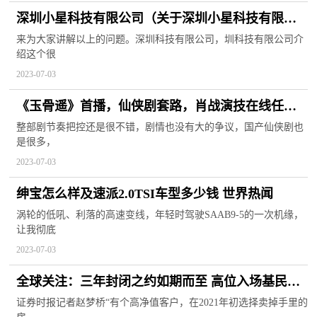
深圳小星科技有限公司（关于深圳小星科技有限公
司介绍） 全球资讯
来为大家讲解以上的问题。深圳科技有限公司，圳科技有限公司介
绍这个很
2023-07-03
《玉骨遥》首播，仙侠剧套路，肖战演技在线任敏
略有违和
整部剧节奏把控还是很不错，剧情也没有大的争议，国产仙侠剧也
是很多，
2023-07-03
绅宝怎么样及速派2.0TSI车型多少钱 世界热闻
涡轮的低吼、利落的高速变线，年轻时驾驶SAAB9-5的一次机缘，
让我彻底
2023-07-03
全球关注：三年封闭之约如期而至 高位入场基民相
当郁闷
证券时报记者赵梦桥“有个高净值客户，在2021年初选择卖掉手里的