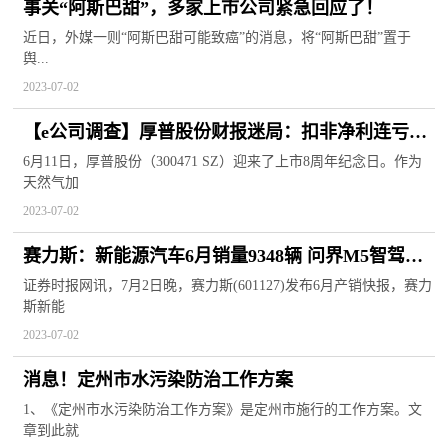
事关“阿斯巴甜”，多家上市公司紧急回应了！
近日，外媒一则“阿斯巴甜可能致癌”的消息，将“阿斯巴甜”置于
舆...
2023-07-02
【e公司调查】厚普股份财报迷局：扣非净利连亏五
年，多项资产减值计提存疑
6月11日，厚普股份（300471 SZ）迎来了上市8周年纪念日。作为
天然气加
2023-07-02
赛力斯：新能源汽车6月销量9348辆 问界M5智驾版
开启全国交付
证券时报网讯，7月2日晚，赛力斯(601127)发布6月产销快报，赛力
斯新能
2023-07-02
消息！定州市水污染防治工作方案
1、《定州市水污染防治工作方案》是定州市施行的工作方案。文
章到此就