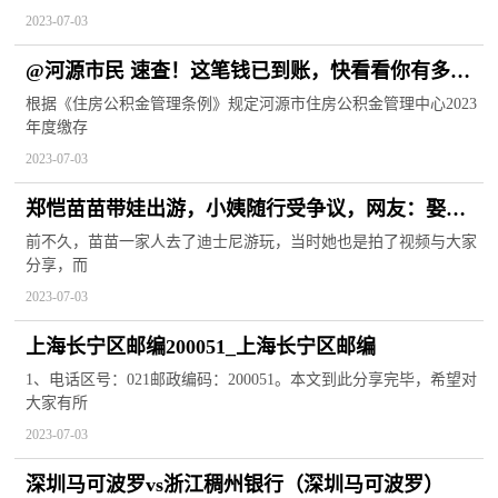
2023-07-03
@河源市民 速查！这笔钱已到账，快看看你有多
少？ 世界信息
根据《住房公积金管理条例》规定河源市住房公积金管理中心2023
年度缴存
2023-07-03
郑恺苗苗带娃出游，小姨随行受争议，网友：娶了
一家 焦点速递
前不久，苗苗一家人去了迪士尼游玩，当时她也是拍了视频与大家
分享，而
2023-07-03
上海长宁区邮编200051_上海长宁区邮编
1、电话区号：021邮政编码：200051。本文到此分享完毕，希望对
大家有所
2023-07-03
深圳马可波罗vs浙江稠州银行（深圳马可波罗）