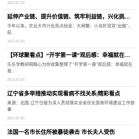
2023-07-03
延伸产业链、提升价值链、筑牢利益链，兴化挑起
农业全产业链“金扁担”_速读
今年以来，农业大市兴化亮点纷呈：大闸蟹、小龙虾双双“出圈”，
前...
2023-07-03
【环球聚看点】“开学第一课”观后感：幸福就在我
们身边
乐乐学教研网精心为你收集整理了“开学第一课”观后感：幸福就在
我...
2023-07-03
辽宁省多举措推动实现看病不找关系|精彩看点
来源：北国·辽宁日报为深入贯彻落实全省优化营商环境建设工作部
署...
2023-07-03
法国一名市长住所被暴徒袭击 市长夫人受伤