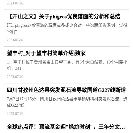
2023-07-02
【开山之文】关于phigros优良谱面的分析和总结
玩过phigros这款音游的玩家或多或少会对一些谱面印象深刻，觉得
它们“
2023-07-02
望丰村_对于望丰村简单介绍|独家
1、望丰村位于贵州省雷山县望丰乡，有5个大自然寨，10个村民小
组，341
2023-07-02
四川甘孜州色达县突发泥石流导致国道G227线断道
7月2日17时15分，四川甘孜州色达县甲学镇切科村突发泥石流，造
成G227线
2023-07-02
全球热点评！顶流基金迎"尴尬时刻"，三年分文未