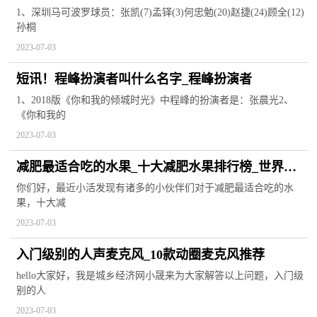
1、深圳马可波罗球员：张凯(7)孟铎(3)何忠勉(20)赵捷(24)顾全(12)
孙桐
2023-07-03
短讯！程峰扮演者叫什么名字_程峰扮演者
1、2018版《你和我的倾城时光》中程峰的扮演者是：张晨光2、
《你和我的
2023-07-03
减肥最适合吃的水果_十大减肥水果排行榜_世界新
动态
你们好，最近小活发现有诸多的小伙伴们对于减肥最适合吃的水
果，十大减
2023-07-03
入门级别的人声麦克风_10款动圈麦克风推荐
hello大家好，我是城乡经济网小晟来为大家解答以上问题，入门级
别的人
2023-07-03