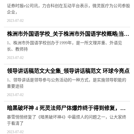
全链条自主技术-世界速读
证券时报e公司讯，力合科创在互动平台表示，微灵医疗为公司参股
企业，
2023-07-02
株洲市外国语学校_关于株洲市外国语学校概略|当前
焦点
1、株洲市外国语学校创办于1999年，是一所文理并重、外语见
长、教师持
2023-07-02
领导讲话稿范文大全集_领导讲话稿范文 环球今亮点
1、领导讲话是领导参与公务活动的一种方式，是实施领导职能的
重要途径
2023-07-02
暗黑破坏神 4 死灵法师尸体爆炸终于得到修复，这
样你就可以真正看到游戏了
暴雪悄悄修复了《暗黑破坏神4》中最烦人的问题之一，让大家终
于看清了
2023-07-02