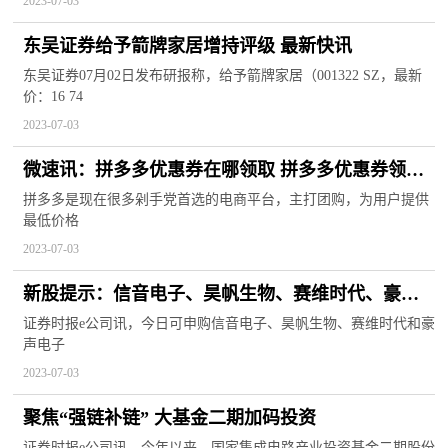
2023-07-03
东吴证券给予箭牌家居增持评级 最新快讯
东吴证券07月02日发布研报称，给予箭牌家居（001322 SZ，最新
价：16 74
2023-07-03
微速讯：拼多多优惠券在哪领取 拼多多优惠券领取
方法 拼多多优惠券领取教程
拼多多是现在很多剁手党首选的电商平台，主打团购，为用户提供
最低价格
2023-07-03
新股提示：信音电子、昊帆生物、赛维时代、豪声
电子今日申购
证券时报e公司讯，今日可申购信音电子、昊帆生物、赛维时代和豪
声电子
2023-07-03
聚焦“强链补链” 大基金二期加码投资
证券时报e公司讯，今年以来，国家集成电路产业投资基金二期股份