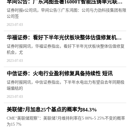
早间公告：广东鸿图签署16000T智能压铸单元联合
研发合作协议；卫宁健康实控人、董事长被留置
证券时报e公司讯，早间公告①广东鸿图：公司与力劲科技集团有限
公司签
2023-07-03
华福证券：看好下半年光伏板块整体估值修复机会|
当前资讯
证券时报网讯，华福证券指出，看好下半年光伏板块整体估值修复
机会，尤
2023-07-03
中信证券：火电行业盈利修复具备持续性 短讯
证券时报网讯，中信证券指出，下半年水电出力有望自去年同期极
端偏枯的
2023-07-03
美联储7月加息25个基点的概率为84.3%
CME“美联储观察”：美联储7月维持利率在5 00%-5 25%不变的概率
为15 7%