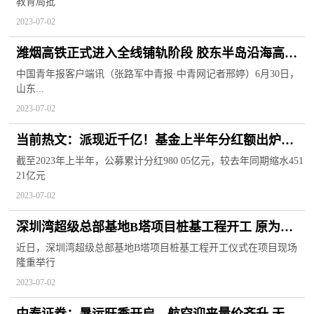
教育局批
2023-07-02
潍烟高铁正式进入全线铺轨阶段 胶东半岛沿海高铁
即将成环 环球最新
中国青年报客户端讯（张路军中青报·中青网记者邢婷）6月30日，
山东...
2023-07-02
当前热文：派现近千亿！基金上半年分红额出炉，
债基最豪爽，占比超八成
截至2023年上半年，公募累计分红980 05亿元，较去年同期缩水451
21亿元
2023-07-02
深圳湾超级总部基地B塔项目桩基工程开工 原为深
圳恒大总部项目用地|世界快看
近日，深圳湾超级总部基地B塔项目桩基工程开工仪式在项目现场
隆重举行
2023-07-02