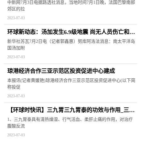
中新网7月3日电据路透社消息，当地时间7月1日晚，法国巴黎南部
郊区的拉
2023-07-03
环球新动态：汤加发生6.9级地震 尚无人员伤亡和财
产损失报告
新华社苏瓦7月2日电（记者郭鑫惠）努库阿洛法消息：南太平洋岛
国汤加附
2023-07-03
琼港经济合作三亚示范区投资促进中心建成
本报讯(记者黄媛艳)琼港经济合作三亚示范区投资促进中心(以下简
称投促
2023-07-03
【环球时快讯】三九胃三九胃泰的功效与作用_三九
胃泰的功效与作用
1、三九胃泰具有清热燥湿、行气活血、柔肝止痛的作用，对治疗
腹酸反流
2023-07-03