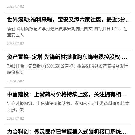
2023-07-02
世界滚动:福利来啦，宝安又添六家社康，最近5分钟
可达
读创 深圳商报记者李丹通讯员李安妮向其国文 图7月1日上午，在
宝安区人
2023-07-02
资产置换+定增 先锋新材拟收购东峰电缆控股权-环
球时快讯
7月2日晚，先锋新材(300163)公告称，拟筹划通过资产置换及发行
股份购买
2023-07-02
中信建投：上游药材价格持续上涨，关注拥有相关
资源的公司 天天热消息
证券时报网讯，中信建投研报认为，多因素推动上游药材价格持续
上涨，关
2023-07-02
力合科创：微灵医疗已掌握植入式脑机接口系统的