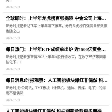
房...
2023-07-03
全球即时：上半年龙虎榜百强揭晓 中金公司上海分
公司夺魁
证券时报记者胡飞军上半年落下帷幕，券商龙虎榜百强营业部数据
也随之出
2023-07-03
每日热门：上半年ETF成绩单出炉 近1500亿资金净
流入
证券时报记者张智博2023上半年A股行情收官，在数字经济等因素
催化下，T
2023-07-03
每日消息!时报观察：人工智能板块爆红非偶然 科技
创新承载更多期待
证券时报e公司讯，TMT板块（计算机、通信、传媒、电子）的爆
发不是偶然
2023-07-03
人工智能板块爆红非偶然 科技创新承载更多期待