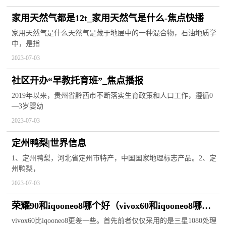
家用天然气都是12t_家用天然气是什么-焦点快播
家用天然气是什么天然气是藏于地层中的一种混合物，石油地质学
中，是指
2023-07-03
社区开办“早教托育班”_焦点播报
2019年以来，贵州省黔西市不断落实生育政策和人口工作，遵循0
—3岁婴幼
2023-07-03
定州鸭梨|世界信息
1、定州鸭梨，河北省定州市特产，中国国家地理标志产品。2、定
州鸭梨，
2023-07-03
荣耀90和iqooneo8哪个好（vivox60和iqooneo8哪个
好） 全球关注
vivox60比iqooneo8更差一些。首先前者仅仅采用的是三星1080处理