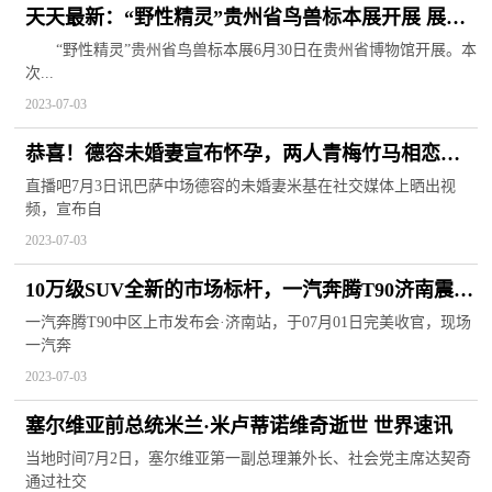
天天最新：“野性精灵”贵州省鸟兽标本展开展 展出
各类标本123件
“野性精灵”贵州省鸟兽标本展6月30日在贵州省博物馆开展。本
次...
2023-07-03
恭喜！德容未婚妻宣布怀孕，两人青梅竹马相恋多
年|环球最资讯
直播吧7月3日讯巴萨中场德容的未婚妻米基在社交媒体上晒出视
频，宣布自
2023-07-03
10万级SUV全新的市场标杆，一汽奔腾T90济南震撼
上市 焦点滚动
一汽奔腾T90中区上市发布会·济南站，于07月01日完美收官，现场
一汽奔
2023-07-03
塞尔维亚前总统米兰·米卢蒂诺维奇逝世 世界速讯
当地时间7月2日，塞尔维亚第一副总理兼外长、社会党主席达契奇
通过社交