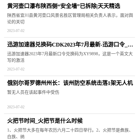
黄河壶口瀑布陕西侧“安全墙”已拆除|天天精选
陕西省宜川县黄河壶口风景名胜区管理局相关负责人表示，面对舆
论的关切
2023-07-02
迅游加速器兑换码CDK2023年7月最新-迅游口令_每
日看点
迅游加速器2023年7月最新口令兑换码为XY9898，这是一个英文大
写的激活
2023-07-02
俄别尔哥罗德州州长：该州防空系统击落1架无人机
暂无人员在该起事件中受伤
2023-07-02
火把节时间_火把节是什么时候
1、火把节大多在每年农历六月二十四日举行。2、火把节是彝族、
白族、纳