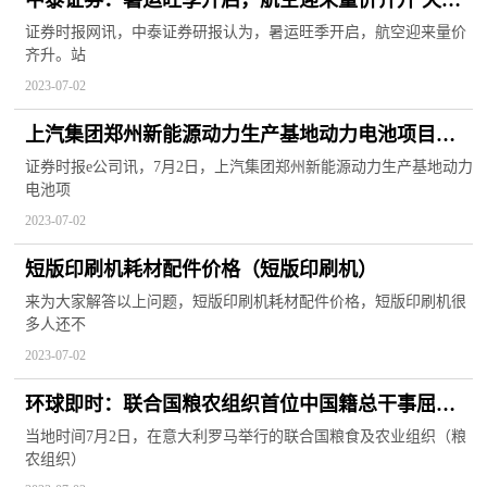
中泰证券：暑运旺季开启，航空迎来量价齐升 天天
聚看点
证券时报网讯，中泰证券研报认为，暑运旺季开启，航空迎来量价
齐升。站
2023-07-02
上汽集团郑州新能源动力生产基地动力电池项目启
动
证券时报e公司讯，7月2日，上汽集团郑州新能源动力生产基地动力
电池项
2023-07-02
短版印刷机耗材配件价格（短版印刷机）
来为大家解答以上问题，短版印刷机耗材配件价格，短版印刷机很
多人还不
2023-07-02
环球即时：联合国粮农组织首位中国籍总干事屈冬
玉获得连任
当地时间7月2日，在意大利罗马举行的联合国粮食及农业组织（粮
农组织）