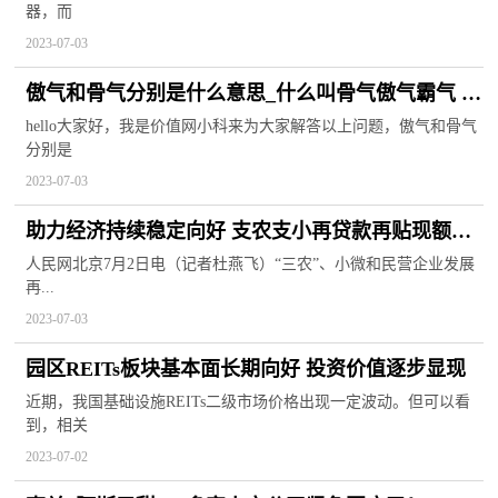
器，而
2023-07-03
傲气和骨气分别是什么意思_什么叫骨气傲气霸气 每
日快讯
hello大家好，我是价值网小科来为大家解答以上问题，傲气和骨气
分别是
2023-07-03
助力经济持续稳定向好 支农支小再贷款再贴现额度
增加2000亿元
人民网北京7月2日电（记者杜燕飞）“三农”、小微和民营企业发展
再...
2023-07-03
园区REITs板块基本面长期向好 投资价值逐步显现
近期，我国基础设施REITs二级市场价格出现一定波动。但可以看
到，相关
2023-07-02