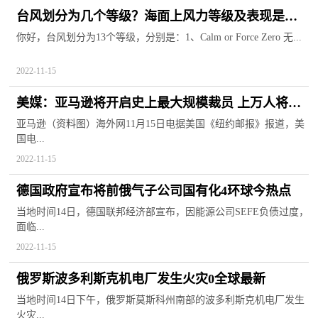
台风划分为几个等级？海面上风力等级及表现是什
么？
你好，台风划分为13个等级，分别是：1、Calm or Force Zero 无...
2022-11-15
美媒：亚马逊将开启史上最大规模裁员 上万人将被
辞退2世界热文
亚马逊（资料图）海外网11月15日电据美国《纽约邮报》报道，美
国电...
2022-11-15
德国政府宣布将前俄气子公司国有化4环球今热点
当地时间14日，德国联邦经济部宣布，因能源公司SEFE负债过度，
面临...
2022-11-15
俄罗斯波多利斯克机电厂发生火灾0全球最新
当地时间14日下午，俄罗斯莫斯科州南部的波多利斯克机电厂发生
火灾...