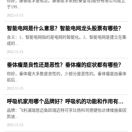
你好，康泰医学是私企。康泰医学系统(秦皇岛)股份有限公司成立
于199...
2022-11-15
智能电网是什么意思？智能电网龙头股票有哪些？
含义：1、智能电网指的是电网的智能化。2、智能电网是建立在集
成的...
2022-11-15
垂体瘤是良性还是恶性？垂体瘤的症状都有哪些？
你好，垂体瘤大多数是良性的，少部分是恶性的。垂体瘤是由垂体
前后...
2022-11-15
呼吸机家用哪个品牌好？呼吸机的功能和作用有哪
些？
品牌：飞利浦瑞思迈鱼跃瑞迈特可孚比扬科司德健怡达律维施泰因
凯迪...
2022-11-15