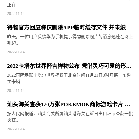
正在...
2022-11-14
得物官方回应称仅删除APP临时缓存文件 并未触碰
用户其他隐私
昨天，一位用户反馈华为手机提示得物删除照片的消息迅速在网上
引起...
2022-11-14
2022卡塔尔世界杯吉祥物公布 凭借灵巧可爱的形象
收获大批粉丝
2022国际足联卡塔尔世界杯将于北京时间11月21日0时开幕，东道
主卡塔...
2022-11-14
汕头海关查获170万张POKEMON商标游戏卡片 确
认为侵权货物
据人民网报道，汕头海关所属汕头港海关在近日出口环节查获一批
夹藏...
2022-11-14