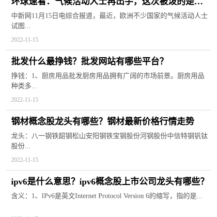
环球速看：气候活动人士再出手，这次被泼的是埃
及木乃伊！
中新网11月15日电综合报道，最近，欧洲不少国家的气候活动人士
试图...
2022-11-15
批发什么最挣钱？批发网站有哪些平台？
挣钱：1、厨房用品批发厨房用品拥有广阔的市场前景。厨房用品
种类多...
2022-11-15
钢材概念股龙头有哪些？钢材最新价格行情走势
龙头：八一钢铁韶钢松山安阳钢铁宝钢股份河钢股份中信特钢钒钛
股份...
2022-11-15
ipv6是什么意思？ipv6概念股上市公司龙头有哪些？
含义：1、IPv6是英文Internet Protocol Version 6的缩写，指的是...