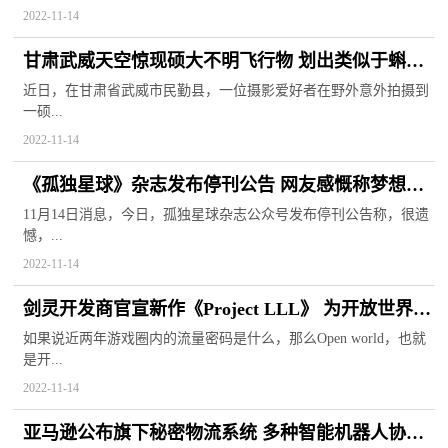
2022-11-14
甘肃武威天空惊现硕大不明飞行物 划出类似于蝌蚪
形状的奇观
近日，在甘肃省武威市民勤县，一位摄影爱好者在野外意外拍摄到
一硕...
2022-11-14
《孤独星球》杂志发布停刊公告 网友感慨称梦想没
有实现就要说再见
11月14日消息，今日，孤独星球杂志公众号发布停刊公告称，很遗
憾，...
2022-11-14
剑灵开发商官宣新作《Project LLL》 为开放世界射
击类MMORPG
如果说近两年游戏圈内的流量密码是什么，那么Open world，也就
是开...
2022-11-14
亚马逊公布旗下秘密物流系统 多种智能机器人协调