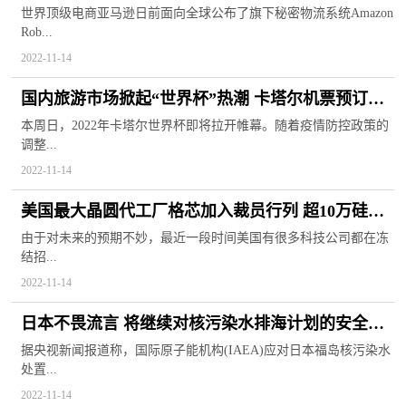
工作展示未来前景
世界顶级电商亚马逊日前面向全球公布了旗下秘密物流系统Amazon
Rob...
2022-11-14
国内旅游市场掀起“世界杯”热潮 卡塔尔机票预订量
达到近三年来峰值
本周日，2022年卡塔尔世界杯即将拉开帷幕。随着疫情防控政策的
调整...
2022-11-14
美国最大晶圆代工厂格芯加入裁员行列 超10万硅谷
人才失去工作
由于对未来的预期不妙，最近一段时间美国有很多科技公司都在冻
结招...
2022-11-14
日本不畏流言 将继续对核污染水排海计划的安全性
进行全面评估
据央视新闻报道称，国际原子能机构(IAEA)应对日本福岛核污染水
处置...
2022-11-14