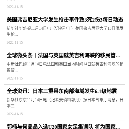
2022-11-15
美国弗吉尼亚大学发生枪击事件致3死2伤3每日动态
新华社华盛顿11月14日电（记者孙丁）美国弗吉尼亚大学13日晚发
生枪...
2022-11-15
全球微头条丨法国与英国就英吉利海峡的移民管理
问题达成新协议
中新社巴黎11月14日电法国和英国当地时间14日就英吉利海峡的移
民管...
2022-11-15
全球资讯：日本三重县东南部海域发生6.1级地震
新华社东京11月14日电（记者姜俏梅郭丹）据日本气象厅消息，日
本三...
2022-11-15
郭楠与何晶晶入选U20国家女足集训队 将为国家与