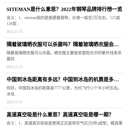
SITEMAN是什么意思？2022年钢琴品牌排行榜一览
含义：1、siteman指的是施德曼钢琴，价格一般在2万左右，125或
126型...
2022-11-15
隔着玻璃晒衣服可以杀菌吗？隔着玻璃晒衣服会掉
色吗？
隔着玻璃晒衣服可以杀菌。晒衣服主要是依靠阳光中的紫外线来杀
菌的...
2022-11-15
中国到冰岛距离有多远？中国到冰岛的机票是多少
钱？
你好，中国到冰岛的距离是7777公里，大约飞行11个半小时左右。
冰岛...
2022-11-15
高速真空吸是什么意思？高速真空吸是哪一期？
含义：1、高速真空吸就是使用正压是用空气压力(吹)成型，模具需