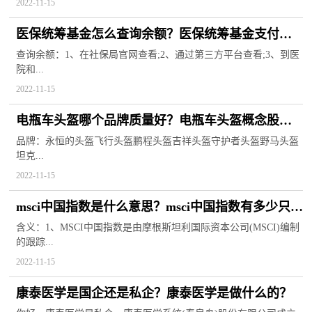
2022-11-15
医保统筹基金怎么查询余额？医保统筹基金支付起
付标准
查询余额：1、在社保局官网查看;2、通过第三方平台查看;3、到医
院和...
2022-11-15
电瓶车头盔哪个品牌质量好？电瓶车头盔概念股票
龙头股一览
品牌：永恒的头盔飞行头盔鹏程头盔吉祥头盔守护者头盔野马头盔
坦克...
2022-11-15
msci中国指数是什么意思？msci中国指数有多少只股
票？
含义：1、MSCI中国指数是由摩根斯坦利国际资本公司(MSCI)编制
的跟踪...
2022-11-15
康泰医学是国企还是私企？康泰医学是做什么的？