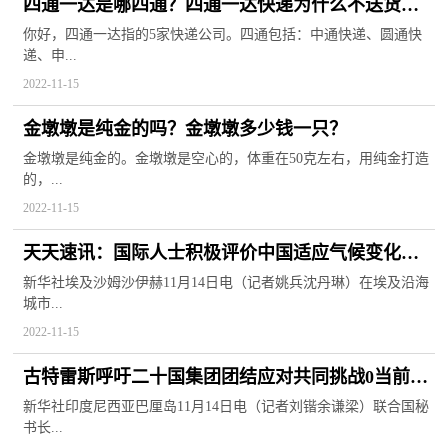
四通一达是哪四通？四通一达快递为什么不送货上
门？
你好，四通一达指的5家快递公司。四通包括：中通快递、圆通快
递、申...
2022-11-15
金墩墩是纯金的吗？金墩墩多少钱一只？
金墩墩是纯金的。金墩墩是空心的，体重在50克左右，用纯金打造
的，...
2022-11-15
天天速讯：国际人士积极评价中国适应气候变化行
动
新华社埃及沙姆沙伊赫11月14日电（记者姚兵沈丹琳）在埃及沿海
城市...
2022-11-15
古特雷斯呼吁二十国集团团结应对共同挑战0当前讯
息
新华社印度尼西亚巴厘岛11月14日电（记者刘锴余谦梁）联合国秘
书长...