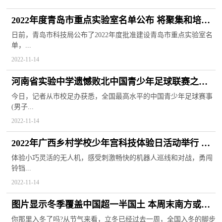
2022年度青岛市重点实验室名单公布 将聚集和培养
优秀科技人才
日前，青岛市科技局公布了2022年度批准建设青岛市重点实验室名
单，...
2022-11-14
河南省实验中学遗憾败北中国青少年足球联赛之旅
不敌成都蓉城棠外
今日，记者从市校足办获悉，全国最高水平的中国青少年足球赛事
(男子...
2022-11-14
2022年广西乡村学校少年宫科技体验日活动举行 由
三个板块组成
体验小巧灵活的无人机，感受刺激畅快的机器人巡线和对战，勇闯
铃铛...
2022-11-14
图片显示冬季覆盖中国超一半国土 本周末南方或将
迎来垮塌式降温
你那里入冬了吗?从节气来看，立冬已经过去一周，全国入冬的脚步