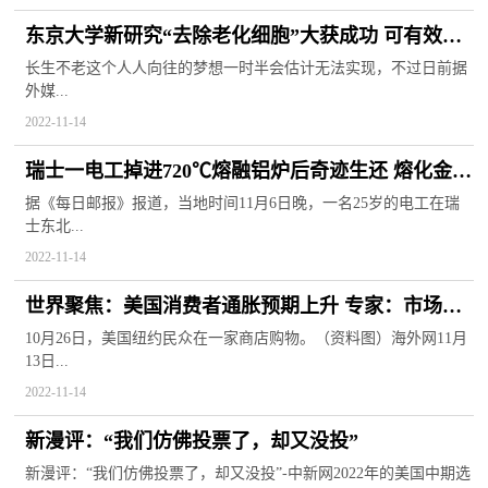
东京大学新研究“去除老化细胞”大获成功 可有效提
高老年人平均寿命
长生不老这个人人向往的梦想一时半会估计无法实现，不过日前据
外媒...
2022-11-14
瑞士一电工掉进720℃熔融铝炉后奇迹生还 熔化金属
瞬间淹没其膝盖
据《每日邮报》报道，当地时间11月6日晚，一名25岁的电工在瑞
士东北...
2022-11-14
世界聚焦：美国消费者通胀预期上升 专家：市场情
绪低迷凸显美经济衰退风险
10月26日，美国纽约民众在一家商店购物。（资料图）海外网11月
13日...
2022-11-14
新漫评：“我们仿佛投票了，却又没投”
新漫评：“我们仿佛投票了，却又没投”-中新网2022年的美国中期选