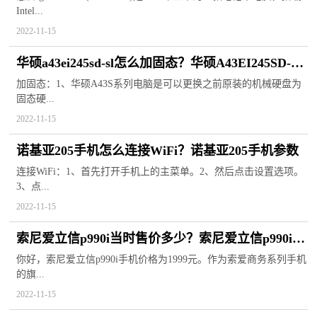
Intel...
2022-11-15
华硕a43ei245sd-sl怎么加固态？华硕A43EI245SD-SL
现在还能用吗？
加固态：1、华硕A43S系列电脑是可以更换之前原装的机械硬盘为
固态硬...
2022-11-15
诺基亚205手机怎么连接WiFi？诺基亚205手机参数
连接WiFi：1、首先打开手机上的主菜单。2、然后点击设置选项。
3、点...
2022-11-15
索尼爱立信p990i当时售价多少？索尼爱立信p990i手
机参数
你好，索尼爱立信p990i手机价格为1999元。作为索爱商务系列手机
的旗...
2022-11-15