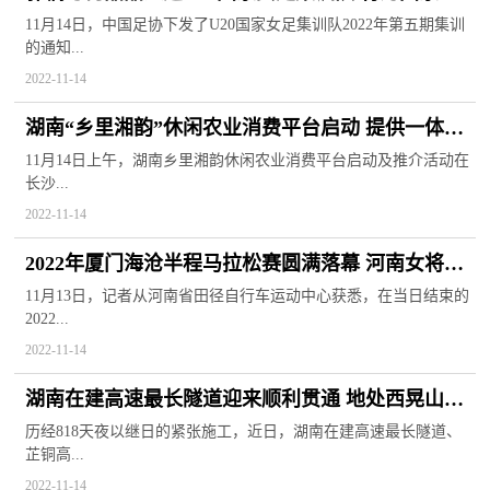
长春做出更大贡献
11月14日，中国足协下发了U20国家女足集训队2022年第五期集训
的通知...
2022-11-14
湖南“乡里湘韵”休闲农业消费平台启动 提供一体化
综合服务解决方案
11月14日上午，湖南乡里湘韵休闲农业消费平台启动及推介活动在
长沙...
2022-11-14
2022年厦门海沧半程马拉松赛圆满落幕 河南女将摘
得一金一银
11月13日，记者从河南省田径自行车运动中心获悉，在当日结束的
2022...
2022-11-14
湖南在建高速最长隧道迎来顺利贯通 地处西晃山山
脉间且全场6150米
历经818天夜以继日的紧张施工，近日，湖南在建高速最长隧道、
芷铜高...
2022-11-14