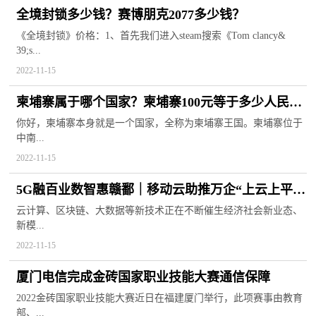
全境封锁多少钱？赛博朋克2077多少钱？
《全境封锁》价格：1、首先我们进入steam搜索《Tom clancy&
39;s...
2022-11-15
柬埔寨属于哪个国家？柬埔寨100元等于多少人民
币？
你好，柬埔寨本身就是一个国家，全称为柬埔寨王国。柬埔寨位于
中南...
2022-11-15
5G融百业数智惠赣鄱｜移动云助推万企“上云上平
台”
云计算、区块链、大数据等新技术正在不断催生经济社会新业态、
新模...
江西移动助力数字经济做优做强“一号发展工程”纪
实之三
2022-11-15
厦门电信完成金砖国家职业技能大赛通信保障
2022金砖国家职业技能大赛近日在福建厦门举行，此项赛事由教育
部、...