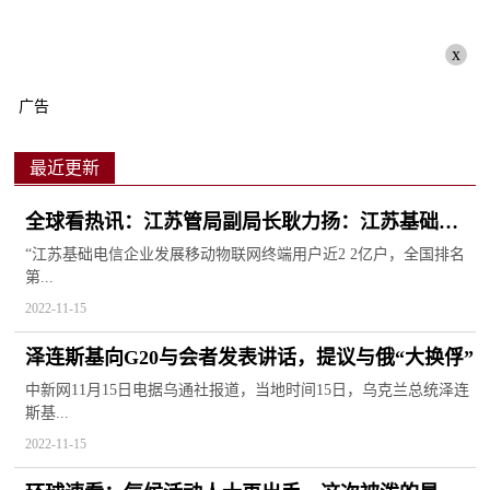
x
广告
最近更新
全球看热讯：江苏管局副局长耿力扬：江苏基础电
信企业发展移动物联网终端用户近2.2亿户
“江苏基础电信企业发展移动物联网终端用户近2 2亿户，全国排名
第...
2022-11-15
泽连斯基向G20与会者发表讲话，提议与俄“大换俘”
中新网11月15日电据乌通社报道，当地时间15日，乌克兰总统泽连
斯基...
2022-11-15