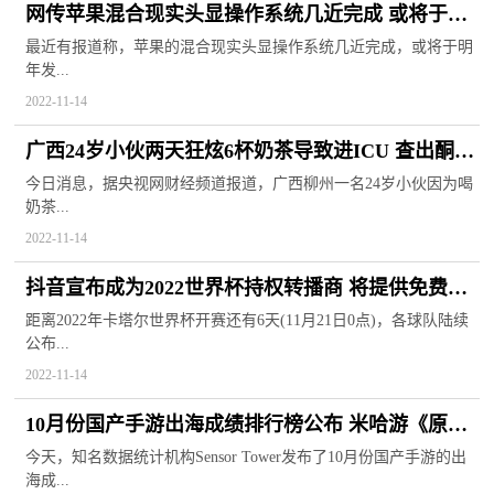
网传苹果混合现实头显操作系统几近完成 或将于明
年正式亮相
最近有报道称，苹果的混合现实头显操作系统几近完成，或将于明
年发...
2022-11-14
广西24岁小伙两天狂炫6杯奶茶导致进ICU 查出酮症
酸中毒等疾病
今日消息，据央视网财经频道报道，广西柳州一名24岁小伙因为喝
奶茶...
2022-11-14
抖音宣布成为2022世界杯持权转播商 将提供免费版
4K超高清直播
距离2022年卡塔尔世界杯开赛还有6天(11月21日0点)，各球队陆续
公布...
2022-11-14
10月份国产手游出海成绩排行榜公布 米哈游《原
神》仍稳居榜首
今天，知名数据统计机构Sensor Tower发布了10月份国产手游的出
海成...