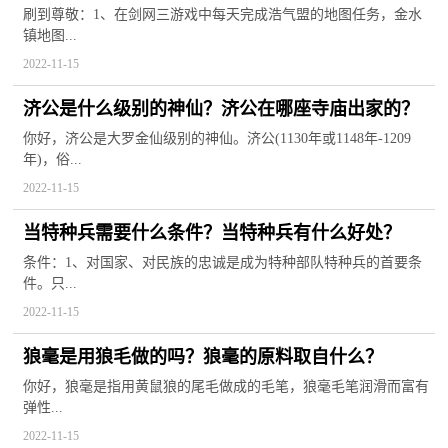
挂件转换为收藏家具？
刷到尊敬：1、在剑网三游戏中每天完成浩气盟的地图任务，金水
镇地图...
2022-11-15
济公是什么级别的神仙？济公在哪座寺庙出家的？
你好，济公是大罗金仙级别的神仙。济公(1130年或1148年-1209
年)，俗...
2022-11-15
当特种兵需要什么条件？当特种兵有什么好处？
条件：1、对国家、对民族的忠诚是成为特种部队特种兵的首要条
件。只...
2022-11-15
狼毫是用狼毛做的吗？狼毫的原料取自什么？
你好，狼毫是指用黄鼠狼的尾毛做成的毛笔，狼毫毛笔润滑而富有
弹性...
2022-11-15