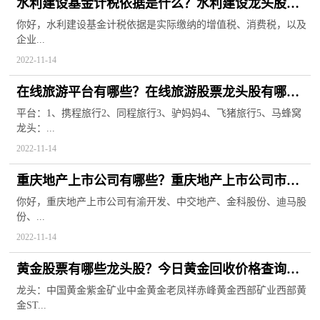
水利建设基金计税依据是什么？水利建设龙头股票
有哪些？
你好，水利建设基金计税依据是实际缴纳的增值税、消费税，以及
企业...
2022-11-14
在线旅游平台有哪些？在线旅游股票龙头股有哪
些？
平台：1、携程旅行2、同程旅行3、驴妈妈4、飞猪旅行5、马蜂窝
龙头：...
2022-11-14
重庆地产上市公司有哪些？重庆地产上市公司市值
排名
你好，重庆地产上市公司有渝开发、中交地产、金科股份、迪马股
份、...
2022-11-14
黄金股票有哪些龙头股？今日黄金回收价格查询一
览
龙头：中国黄金紫金矿业中金黄金老凤祥赤峰黄金西部矿业西部黄
金ST...