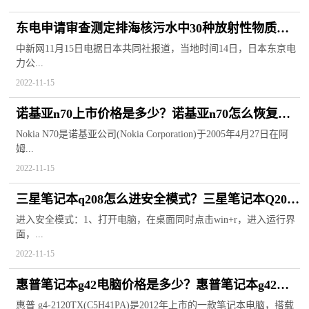
东电申请审查测定排海核污水中30种放射性物质的
计划
中新网11月15日电据日本共同社报道，当地时间14日，日本东京电
力公...
2022-11-15
诺基亚n70上市价格是多少？诺基亚n70怎么恢复出
厂设置？
Nokia N70是诺基亚公司(Nokia Corporation)于2005年4月27日在阿
姆...
2022-11-15
三星笔记本q208怎么进安全模式？三星笔记本Q208
怎么重装系统？
进入安全模式：1、打开电脑，在桌面同时点击win+r，进入运行界
面，...
2022-11-15
惠普笔记本g42电脑价格是多少？惠普笔记本g42怎
么升级内存？
惠普 g4-2120TX(C5H41PA)是2012年上市的一款笔记本电脑，搭载