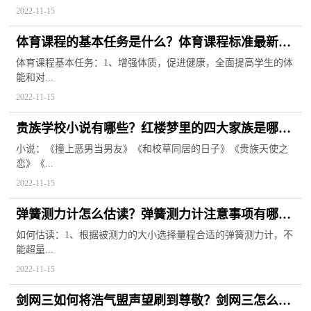
2022-11-15
体育课程的基本任务是什么？体育课程标准最新版
2022
体育课程基本任务：1、增强体质，促进健康，全面提高学生的体
能和对...
2022-11-15
贵族学校小说有哪些？红楼梦里的四大家族是哪四
大家族？
小说：《撞上恶男当男友》《和校草同居的日子》《贵族天使之
恋》《...
2022-11-15
弹簧测力计怎么估读？弹簧测力计注意事项有哪
些？
如何估读：1、根据被测力的大小选择量程合适的弹簧测力计，不
能超量...
2022-11-15
剑网三如何将浩气盟声望刷到尊敬？剑网三怎么将