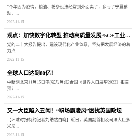
“今年因为疫情，粮油、粉条没法经常到外面卖了，多亏了宁夏移
动，...
2022-11-15
观点：加快数字化转型 推动高质量发展“5G+工业互
联网”典型应用系列报道｜从制造到“智造”
党的二十大报告提出，建设现代化产业体系，坚持把发展经济的着
力点...
山东移动5G助力海尔智慧工厂数字化蝶变
2022-11-15
全球人口达到80亿！
中新网北京11月15日电(张乃月)联合国《世界人口展望2022》报告
预计...
2022-11-15
又一大臣陷入丑闻！“职场霸凌风”困扰英国政坛
【环球时报特约记者刘皓然白晓】近日，英国副首相及司法大臣多
米尼...
2022-11-15