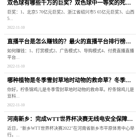
双色球有哪些千万的巨奖？双色球中一等奖的死规
律有哪些？
巨奖：1、北京5 70亿元巨奖2、浙江省绍兴市5 65亿元巨奖3、山西
5...
2022-11-10
直播平台是怎么赚钱的？最火的直播平台排行榜有
哪些？
如何赚钱：1、打赏模式2、广告模式3、导购模式4、付费直播直播
平台...
2022-11-10
哪种植物是冬季雪封草地时动物的救命草？冬季动
物救命草的功效有哪些？
你好，柠条锦鸡儿是冬季雪封草地时动物的救命草。柠条锦鸡儿是
豆科...
2022-11-10
河南新乡：完成WTT世界杯决赛无线电安全保障任
务
近日，“新乡WTT世界杯决赛2022”在河南省新乡市平原体育中心举
行。...