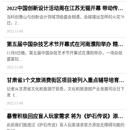
2022中国创新设计活动周在江苏无锡开幕 带动传统
制造业整体转型
当科创惠山与创新设计领域顶级盛会相遇，会碰撞出怎样的火花?9
日，2...
2022-11-09
第五届中国杂技艺术节开幕式在河南濮阳举办 精彩
杂技盛宴拉开帷幕
11月8日晚，第五届中国杂技艺术节开幕式在濮阳举办，一场杂技
盛宴拉...
2022-11-09
甘肃省3个文旅消费街区项目被列入重点辅导培育名
单 为夜间热门场所
记者从甘肃省文化和旅游厅获悉，文化和旅游部产业发展司近日下
发《...
2022-11-09
暴雪积极回应盲人玩家需求 将为《炉石传说》添加
官方版无障碍功能
此前我们报道过《炉石传说》盲人玩家请求官方添加无障碍功能的