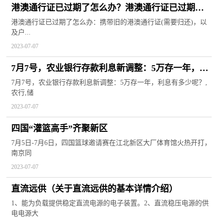
港澳通行证已过期了怎么办？港澳通行证已过期如
何重新办理？
港澳通行证已过期了怎么办：携带旧的港澳通行证(需要归还)，以
及户...
2023-07-07
7月7号，农业银行存款利息新调整：5万存一年，利
息有多少呢？
7月7号，农业银行存款利息新调整：5万存一年，利息有多少呢？,
农行,储
2023-07-07
四国“灌篮高手”齐聚新区
7月5日-7月6日，四国篮球邀请赛在江北新区大厂体育馆火热开打，
南京同
2023-07-07
直流远供（关于直流远供的基本详情介绍）
1、能为负载提供稳定直流电源的电子装置。2、直流稳压电源的供
电电源大