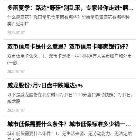
多雨夏季：路边“野菇”别乱采，专家带你走进“蘑菇
圈”
什么是蘑菇？我国常见食用菌有哪些？华南常见毒蘑菇有哪些种
类？近期广
2023-07-07
双币信用卡是什么意思？双币信用卡哪家银行好？
双币信用卡含义：1、双币卡是指一种同时拥有人民币账户和外币
(一般...
2023-07-07
威龙股份7月7日盘中跌幅达5%
以下是威龙股份在北京时间7月7日11:20分盘口异动快照：7月7日，
威龙股
2023-07-07
城市低保需要什么条件？城市低保标准多少钱一个
月2023年？
城市低保需要什么条件：1、无生活来源、无劳动能力、无法定赡