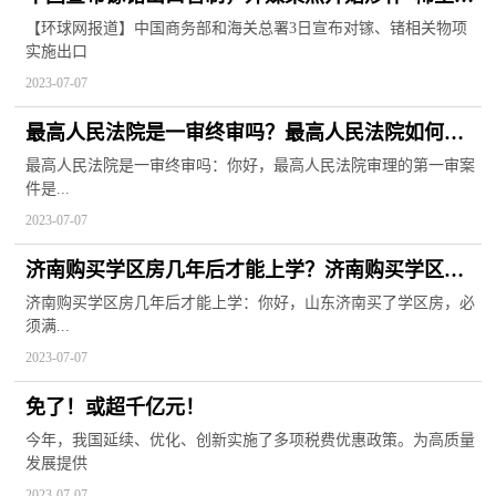
忧”
【环球网报道】中国商务部和海关总署3日宣布对镓、锗相关物项
实施出口
2023-07-07
最高人民法院是一审终审吗？最高人民法院如何查
询被执行人？
最高人民法院是一审终审吗：你好，最高人民法院审理的第一审案
件是...
2023-07-07
济南购买学区房几年后才能上学？济南购买学区房
需要注意哪些问题？
济南购买学区房几年后才能上学：你好，山东济南买了学区房，必
须满...
2023-07-07
免了！或超千亿元！
今年，我国延续、优化、创新实施了多项税费优惠政策。为高质量
发展提供
2023-07-07