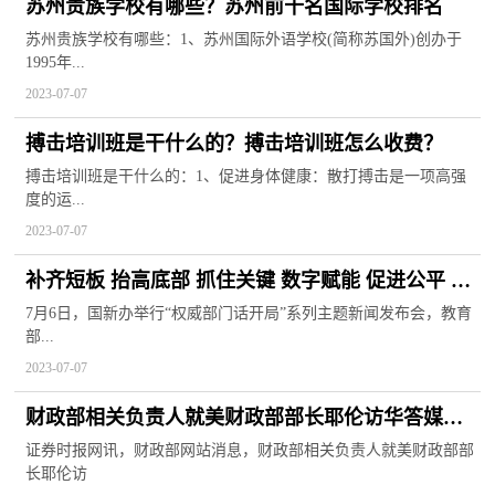
苏州贵族学校有哪些？苏州前十名国际学校排名
苏州贵族学校有哪些：1、苏州国际外语学校(简称苏国外)创办于
1995年...
2023-07-07
搏击培训班是干什么的？搏击培训班怎么收费？
搏击培训班是干什么的：1、促进身体健康：散打搏击是一项高强
度的运...
2023-07-07
补齐短板 抬高底部 抓住关键 数字赋能 促进公平 多
措并举推动义务教育优质均衡发展（权威部门话开
7月6日，国新办举行“权威部门话开局”系列主题新闻发布会，教育
部...
局）
2023-07-07
财政部相关负责人就美财政部部长耶伦访华答媒体
询问
证券时报网讯，财政部网站消息，财政部相关负责人就美财政部部
长耶伦访