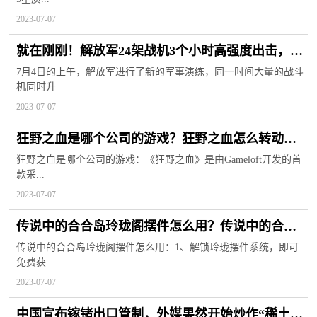
2023-07-07
就在刚刚！解放军24架战机3个小时高强度出击，抹
平台海中线
7月4日的上午，解放军进行了新的军事演练，同一时间大量的战斗
机同时升
2023-07-07
狂野之血是哪个公司的游戏？狂野之血怎么转动视
角？
狂野之血是哪个公司的游戏：《狂野之血》是由Gameloft开发的首
款采...
2023-07-07
传说中的合合岛玲珑阁摆件怎么用？传说中的合合
岛活动顺序
传说中的合合岛玲珑阁摆件怎么用：1、解锁玲珑摆件系统，即可
免费获...
2023-07-07
中国宣布镓锗出口管制，外媒果然开始炒作“稀土担