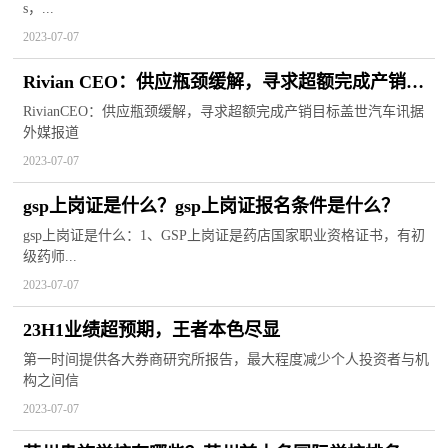
s，...
2023-07-07
Rivian CEO：供应瓶颈缓解，寻求超额完成产销目
标
RivianCEO：供应瓶颈缓解，寻求超额完成产销目标盖世汽车讯据
外媒报道
2023-07-07
gsp上岗证是什么？gsp上岗证报名条件是什么？
gsp上岗证是什么：1、GSP上岗证是药店国家职业资格证书，有初
级药师...
2023-07-07
23H1业绩超预期，王者本色尽显
第一时间提供各大券商研究所报告，最大程度减少个人投资者与机
构之间信
2023-07-07