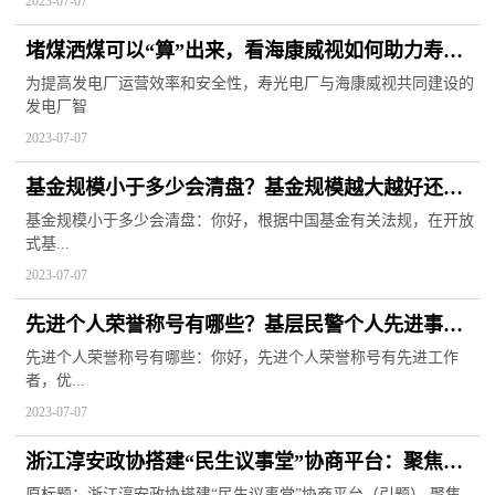
2023-07-07
堵煤洒煤可以“算”出来，看海康威视如何助力寿光
电厂智慧巡检
为提高发电厂运营效率和安全性，寿光电厂与海康威视共同建设的
发电厂智
2023-07-07
基金规模小于多少会清盘？基金规模越大越好还是
越小越好？
基金规模小于多少会清盘：你好，根据中国基金有关法规，在开放
式基...
2023-07-07
先进个人荣誉称号有哪些？基层民警个人先进事迹
材料
先进个人荣誉称号有哪些：你好，先进个人荣誉称号有先进工作
者，优...
2023-07-07
浙江淳安政协搭建“民生议事堂”协商平台：聚焦民
生福祉 推动解决问题
原标题：浙江淳安政协搭建“民生议事堂”协商平台（引题） 聚焦