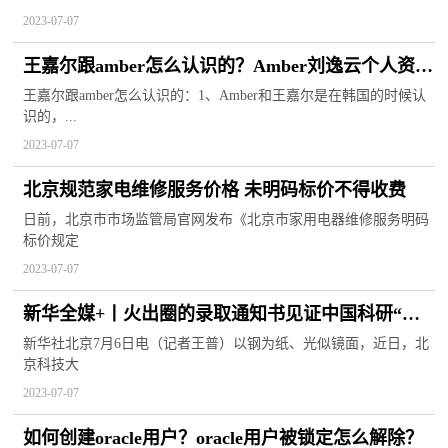
2023-07-07
王嘉尔跟amber怎么认识的？Amber刘逸云个人资料
简介
王嘉尔跟amber怎么认识的：1、Amber和王嘉尔是在韩国的时候认
识的，...
2023-07-07
北京规范家电维修服务价格 未明码标价不得收费
日前，北京市市场监管局官网发布《北京市家用电器维修服务明码
标价规定
2023-07-07
新华全媒+丨火出圈的录取通知书见证中国科研“逆
袭之路”
新华社北京7月6日电（记者王普）以钢为纸、光似镜面，近日，北
京科技大
2023-07-07
如何创建oracle用户？oracle用户被锁定怎么解除？