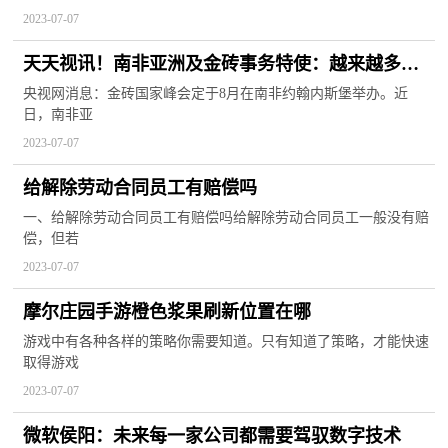
2023-07-07
天天视讯！南非亚洲及金砖事务特使：越来越多国
家寻求加入金砖国家
央视网消息：金砖国家峰会定于8月在南非约翰内斯堡举办。近
日，南非亚
2023-07-07
给解除劳动合同员工有赔偿吗
一、给解除劳动合同员工有赔偿吗给解除劳动合同员工一般没有赔
偿，但若
2023-07-07
摩尔庄园手游橙色浆果刷新位置在哪
游戏中有各种各样的策略你需要知道。只有知道了策略，才能快速
取得游戏
2023-07-07
微软侯阳：未来每一家公司都需要驾驭数字技术