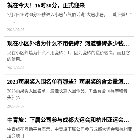
就在今天！16时30分，正式迎来
7月7日16时30分29秒进入小暑节气俗话说“大暑小暑，上蒸下煮！”
一...
2023-07-07
现在小区外墙为什么不用瓷砖？河道铺砖多少钱一
平米？
现在小区外墙为什么不用瓷砖：1、因为瓷砖的造价较高，而且它
的使用...
2023-07-07
2023雨果奖入围名单有哪些？雨果奖的含金量怎么
样？
2023雨果奖入围名单：最佳长篇入围作品：T 金费舍《荨麻和骨
头》(N...
2023-07-07
中青旅：下属公司参与成都大运会和杭州亚运会项
目
中青旅在互动平台表示，中青旅下属公司参与成都大运会和杭州亚
运会项目