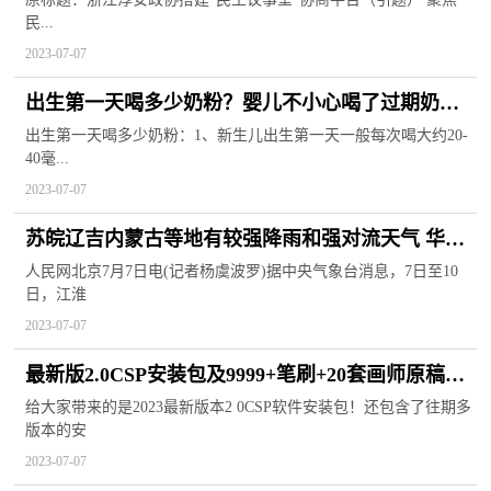
民...
2023-07-07
出生第一天喝多少奶粉？婴儿不小心喝了过期奶粉
怎么办？
出生第一天喝多少奶粉：1、新生儿出生第一天一般每次喝大约20-
40毫...
2023-07-07
苏皖辽吉内蒙古等地有较强降雨和强对流天气 华北
黄淮等地有持续性高温
人民网北京7月7日电(记者杨虞波罗)据中央气象台消息，7日至10
日，江淮
2023-07-07
最新版2.0CSP安装包及9999+笔刷+20套画师原稿素
材+软件安装教程+软件教学视频！
给大家带来的是2023最新版本2 0CSP软件安装包！还包含了往期多
版本的安
2023-07-07