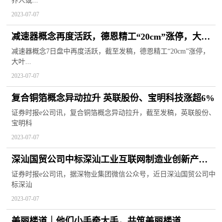
养人或...
2023-07-07
减速器概念再度活跃，德恩精工“20cm”涨停，大叶
股份等走高
减速器概念7日盘中再度活跃，截至发稿，德恩精工“20cm”涨停，
大叶...
2023-07-07
复合铜箔概念异动拉升 英联股份、宝明科技涨超6%
证券时报e公司讯，复合铜箔概念异动拉升，截至发稿，英联股份、
宝明科
2023-07-07
深汕国贸公司中标深汕工业互联网制造业创新产业
园物业管理服务项目
证券时报e公司讯，据深物业集团微信公众号，近日深汕国贸公司中
标深汕
2023-07-07
美丽楼道｜他们小手牵大手，共筑美丽楼道