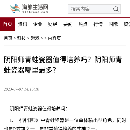
首页
资讯
企业
财经
要闻
热点
行情
国际
资
>
>
首页
>
科技
游戏
>
内容页
阴阳师青蛙瓷器值得培养吗？阴阳师青
蛙瓷器哪里最多？
2023-07-07 14:15:10
阴阳师青蛙瓷器值得培养吗：
1、《阴阳师》中青蛙瓷器是一位单体输出型角色，同时
也是R式神之一，是非常值得培养的式神之一。