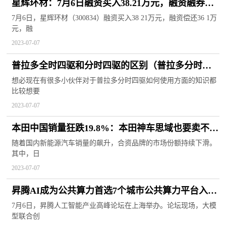
星辉环材：7月6日融资买入38.21万元，融资融券余
额3681.56万元
7月6日，星辉环材（300834）融资买入38 21万元，融资偿还36 1万
元，融
2023-07-07
普拉多全时四驱和分时四驱的区别（普拉多分时四
驱如何使用）
想必现在有很多小伙伴对于普拉多分时四驱如何使用方面的知识都
比较想要
2023-07-07
本田中国销量狂跌19.8%：本田神车思域也要卖不动
了
随着国内新能源汽车销量的飙升，合资品牌的市场份额持续下滑。
其中，日
2023-07-07
昇腾AI成为公共算力首选7个城市公共算力平台入选
新一代人工智能公共算力开放创新平台
7月6日，昇腾人工智能产业高峰论坛在上海举办。论坛现场，大模
型联合创