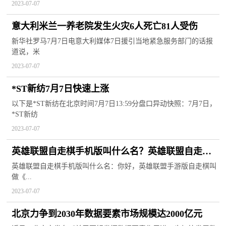
2023-07-07
意大利米兰一养老院发生火灾6人死亡81人受伤
新华社罗马7月7日电意大利媒体7日援引当地紧急服务部门的话报
道说，米
2023-07-07
*ST新纺7月7日快速上涨
以下是*ST新纺在北京时间7月7日13:59分盘口异动快照：7月7日，
*ST新纺
2023-07-07
英雄联盟自走棋手机版叫什么名？英雄联盟自走棋
最新阵容推荐
英雄联盟自走棋手机版叫什么名：你好，英雄联盟手游版自走棋叫
做《...
2023-07-07
北京力争到2030年数据要素市场规模达2000亿元