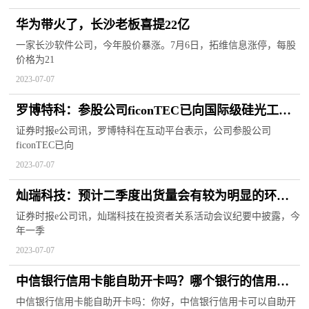
华为带火了，长沙老板喜提22亿
一家长沙软件公司，今年股价暴涨。7月6日，拓维信息涨停，每股
价格为21
2023-07-07
罗博特科：参股公司ficonTEC已向国际级硅光工艺
平台提供设备
证券时报e公司讯，罗博特科在互动平台表示，公司参股公司
ficonTEC已向
2023-07-07
灿瑞科技：预计二季度出货量会有较为明显的环比
增速
证券时报e公司讯，灿瑞科技在投资者关系活动会议纪要中披露，今
年一季
2023-07-07
中信银行信用卡能自助开卡吗？哪个银行的信用卡
最好申请？
中信银行信用卡能自助开卡吗：你好，中信银行信用卡可以自助开