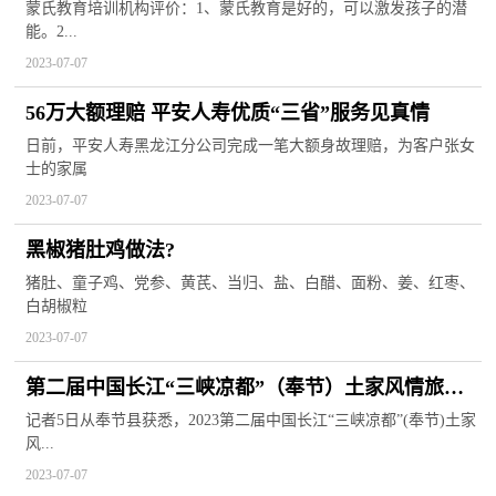
标准
蒙氏教育培训机构评价：1、蒙氏教育是好的，可以激发孩子的潜
能。2...
2023-07-07
56万大额理赔 平安人寿优质“三省”服务见真情
日前，平安人寿黑龙江分公司完成一笔大额身故理赔，为客户张女
士的家属
2023-07-07
黑椒猪肚鸡做法?
猪肚、童子鸡、党参、黄芪、当归、盐、白醋、面粉、姜、红枣、
白胡椒粒
2023-07-07
第二届中国长江“三峡凉都”（奉节）土家风情旅游
文化节即将启幕
记者5日从奉节县获悉，2023第二届中国长江“三峡凉都”(奉节)土家
风...
2023-07-07