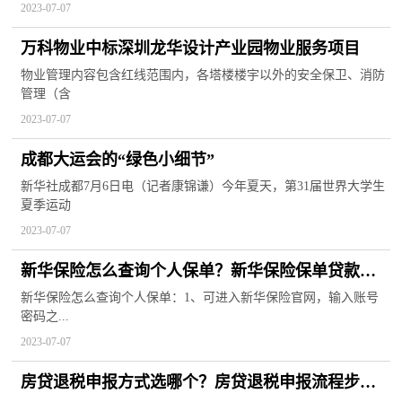
2023-07-07
万科物业中标深圳龙华设计产业园物业服务项目
物业管理内容包含红线范围内，各塔楼楼宇以外的安全保卫、消防
管理（含
2023-07-07
成都大运会的“绿色小细节”
新华社成都7月6日电（记者康锦谦）今年夏天，第31届世界大学生
夏季运动
2023-07-07
新华保险怎么查询个人保单？新华保险保单贷款利
息是多少？
新华保险怎么查询个人保单：1、可进入新华保险官网，输入账号
密码之...
2023-07-07
房贷退税申报方式选哪个？房贷退税申报流程步骤