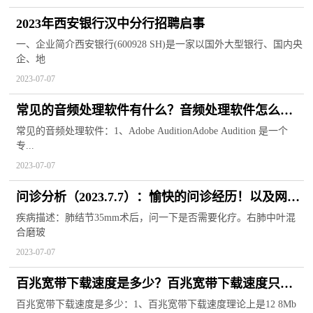
2023年西安银行汉中分行招聘启事
一、企业简介西安银行(600928 SH)是一家以国外大型银行、国内央
企、地
2023-07-07
常见的音频处理软件有什么？音频处理软件怎么消
除噪音？
常见的音频处理软件：1、Adobe AuditionAdobe Audition 是一个
专...
2023-07-07
问诊分析（2023.7.7）：愉快的问诊经历！以及网络
问诊注意事项
疾病描述：肺结节35mm术后，问一下是否需要化疗。右肺中叶混
合磨玻
2023-07-07
百兆宽带下载速度是多少？百兆宽带下载速度只有1
兆怎么办？
百兆宽带下载速度是多少：1、百兆宽带下载速度理论上是12 8Mb