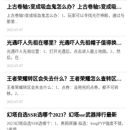
上古卷轴5变成吸血鬼怎么办？上古卷轴5变成吸血
鬼了怎么变回人？
上古卷轴5变成吸血鬼怎么办：1、玩家可以寻找光芒神殿，通过与
那里...
2023-07-07
光遇吓人先祖在哪里？光遇吓人先祖帽子值得换
吗？
光遇吓人先祖位置：1、打开光遇后，点击进入墓土地图。2、然
后，在...
2023-07-07
王者荣耀转区会失去什么？王者荣耀怎么查转区进
度？
王者荣耀转区会失去什么：1、点券：没用完的点券，都不可转
移。2、...
2023-07-07
幻塔自选SSR选哪个2023？幻塔ssr武器排行最新
2023幻塔自选SSR选哪个：1、黑鸦冥镰-拟态：kingPVP强度不错，
5星质...