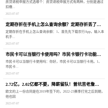
2023
房贷退税申报方式选哪个：房贷退税申报方式有两种，分别是通过
扣缴...
2023-07-07
定期存折在手机上怎么查询余额？定期存折丢了怎
么办？
定期存折在手机上怎么查询余额：1、首先先下载农行App，输入本
机手...
2023-07-07
市民卡可以当银行卡使用吗？市民卡银行卡功能怎
么激活？
市民卡可以当银行卡使用吗：你好，市民卡可以当银行卡用。1、
市民卡...
2023-07-07
2.72亿，2.02亿都不要，降薪留队！曾坑苦老詹
KD，要辅佐“LBJ接班人”冲冠
欧文的上一份合同是在2019年签下的，2022-23赛季打完之后到期，
他也因
2023-07-07