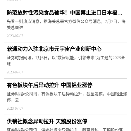
防范放射性污染食品输华！中国禁止进口日本福岛
等十地食品；A股超3100股下跌，外资净流出近40
先看一则热点消息，据海关总署官方微信公众号消息，7月7日，海
关总署进
亿！
2023-07-07
软通动力入驻北京市元宇宙产业创新中心
证券时报网讯，7月6日，以“数智赋能，引领未来”为主题的2023全
球...
2023-07-07
有色板块午后异动拉升 中国铝业涨停
证券时报e公司讯，有色板块午后异动拉升，截至发稿，中国铝业涨
停，云
2023-07-07
供销社概念异动拉升 天鹅股份涨停
证券时报e公司讯，供销社概念异动拉升，截至发稿，天鹅股份涨