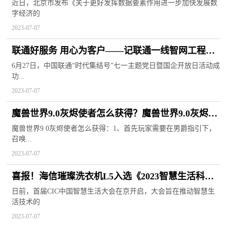
近日，北京市发布《关于更好发挥数据要素作用进一步加快发展数
字经济的
2023-07-07
联通好服务 用心为客户——记联通一线智网工程师
践行为民承诺的工作日常
6月27日，中国联通“时代集结号”七一主题党日暨国企开放日活动成
功...
2023-07-07
魔兽世界9.0灰烬使者怎么获得？魔兽世界9.0灰烬使
者怎么打？
魔兽世界9 0灰烬使者怎么获得：1、首先玩家需要在男爵指引下，
召唤...
2023-07-07
喜报！海信璀璨洗衣机L5入选《2023智慧生活科技
好物选购指南》
日前，首届CIC中国智慧生活大会在京开启，大会旨在推动智慧生
活技术的
2023-07-07