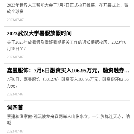
2023年世界人工智能大会于7月7日正式拉开帷幕。在开幕式上，微
软全球资
2023-07-07
2023武汉大学暑假放假时间
关于2023年放暑假及做好暑期相关工作的通知根据校历，2023年6
月18日至7
2023-07-07
嘉曼服饰：7月6日融资买入106.95万元，融资融券余
额2893.24万元
7月6日，嘉曼服饰（301276）融资买入106 95万元，融资偿还82 56
万元，
2023-07-07
词四首
蔡建和渔家傲·观沅陵龙舟赛两岸人山临水立，一江旌旆连天赤，呐
喊...
2023-07-07